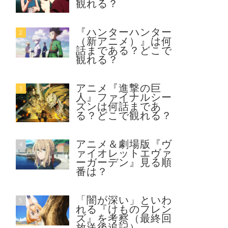
観れる？
『ハンターハンター
2
（新アニメ）』は何
話まである？どこで
観れる？
アニメ『進撃の巨
3
人』ファイナルシー
ズンは何話まであ
る？どこで観れる？
アニメ＆劇場版『ヴ
4
ァイオレットエヴァ
ーガーデン』見る順
番は？
「闇が深い」といわ
5
れる『けものフレン
ズ』を考察（最終回
放送後追記）