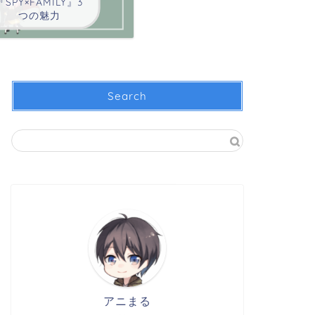
『SPY×FAMILY』3
つの魅力
Search
アニまる