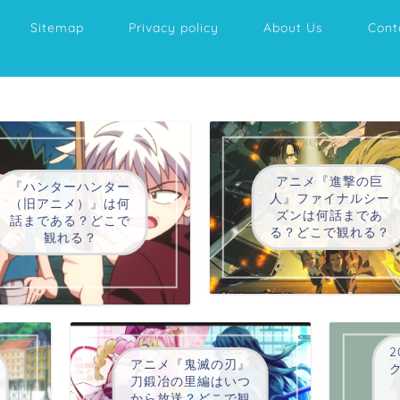
Sitemap
Privacy policy
About Us
Cont
アニメ『進撃の巨
『ハンターハンター
人』ファイナルシー
（旧アニメ）』は何
ズンは何話まであ
話まである？どこで
る？どこで観れる？
観れる？
2
アニメ『鬼滅の刃』
刀鍛冶の里編はいつ
から放送？どこで観