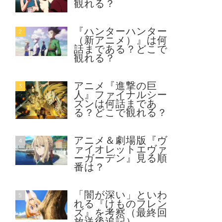
観れる？
『ハンターハンター
2
（新アニメ）』は何
話まである？どこで
観れる？
アニメ『進撃の巨
3
人』ファイナルシー
ズンは何話まであ
る？どこで観れる？
アニメ＆劇場版『ヴ
4
ァイオレットエヴァ
ーガーデン』見る順
番は？
「闇が深い」といわ
5
れる『けものフレン
ズ』を考察（最終回
放送後追記）