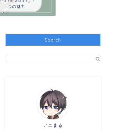
『SPY×FAMILY』3
つの魅力
Search
アニまる