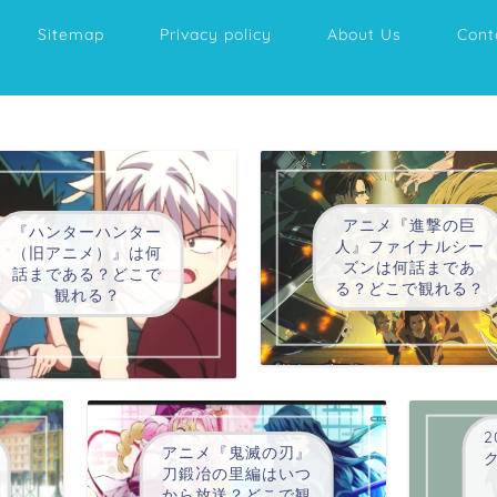
Sitemap
Privacy policy
About Us
Cont
アニメ『進撃の巨
『ハンターハンター
人』ファイナルシー
（旧アニメ）』は何
ズンは何話まであ
話まである？どこで
る？どこで観れる？
観れる？
2
アニメ『鬼滅の刃』
刀鍛冶の里編はいつ
から放送？どこで観