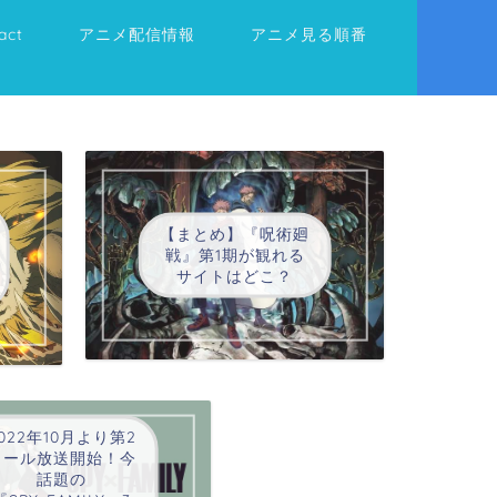
act
アニメ配信情報
アニメ見る順番
【まとめ】『呪術廻
戦』第1期が観れる
サイトはどこ？
022年10月より第2
クール放送開始！今
話題の