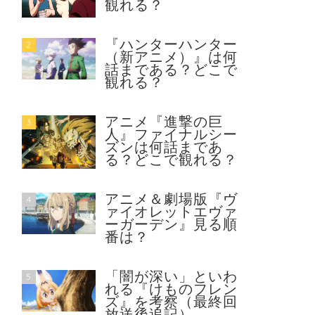
観れる？
『ハンターハンター
2
（新アニメ）』は何
話まである？どこで
観れる？
アニメ『進撃の巨
3
人』ファイナルシー
ズンは何話まであ
る？どこで観れる？
アニメ＆劇場版『ヴ
4
ァイオレットエヴァ
ーガーデン』見る順
番は？
「闇が深い」といわ
5
れる『けものフレン
ズ』を考察（最終回
放送後追記）