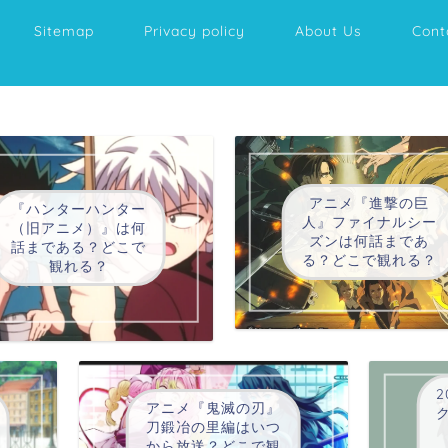
Sitemap
Privacy policy
About Us
Cont
アニメ『進撃の巨
『ハンターハンター
人』ファイナルシー
（旧アニメ）』は何
ズンは何話まであ
話まである？どこで
る？どこで観れる？
観れる？
2
アニメ『鬼滅の刃』
刀鍛冶の里編はいつ
から放送？どこで観