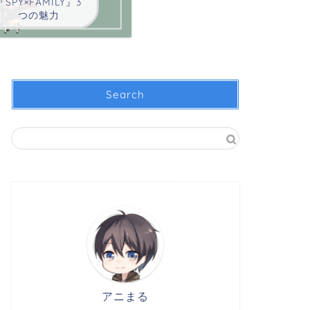
『SPY×FAMILY』3
つの魅力
Search
アニまる