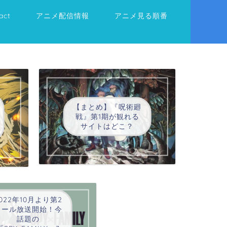
act
アニメ配信情報
アニメ見る順番
【まとめ】『呪術廻
戦』第1期が観れる
サイトはどこ？
022年10月より第2
クール放送開始！今
話題の