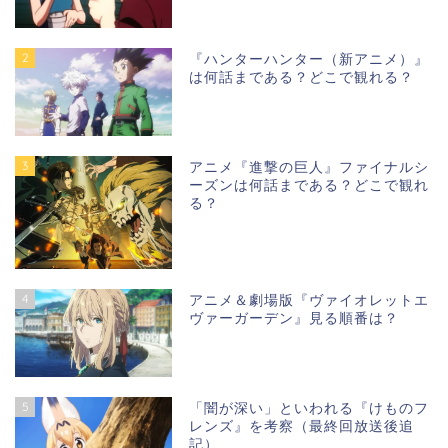
2
『ハンターハンター（新アニメ）』
は何話まである？どこで観れる？
3
アニメ『進撃の巨人』ファイナルシ
ーズンは何話まである？どこで観れ
る？
4
アニメ＆劇場版『ヴァイオレットエ
ヴァーガーデン』見る順番は？
5
「闇が深い」といわれる『けものフ
レンズ』を考察（最終回放送後追
記）