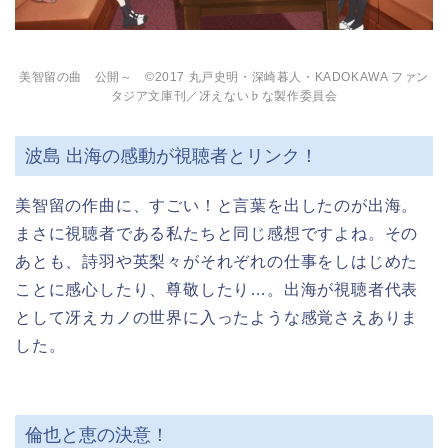
美智留の曲 公開～ ©2017 丸戸史明・深崎暮人・KADOKAWA ファン
タジア文庫刊／冴えない♭な製作委員会
波島 出海の感動が視聴者とリンク！
美智留の作曲に、すごい！と言葉を出したのが出海。
まさに視聴者である私たちと同じ感想ですよね。その
あとも、詩羽や英梨々がそれぞれの仕事をしはじめた
ことに感心したり、尊敬したり…。出海が視聴者代表
として冴えカノの世界に入ったような感覚さえありま
した。
倫也と恵の決意！