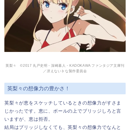
英梨々 ©2017 丸戸史明・深崎暮人・KADOKAWA ファンタジア文庫刊
／冴えない♭な製作委員会
英梨々の想像力の豊かさ！
英梨々が恵をスケッチしているときの想像力がすさま
じかったです。恵に、ボールの上でブリッジしろと言
いますが、恵は拒否。
結局はブリッジしなくても、英梨々の想像力でなんと