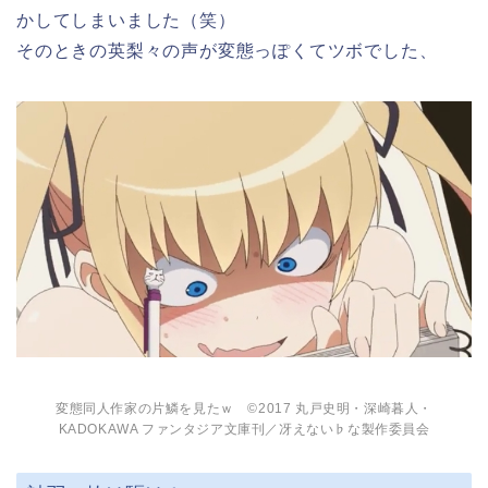
かしてしまいました（笑）
そのときの英梨々の声が変態っぽくてツボでした、
変態同人作家の片鱗を見たｗ ©2017 丸戸史明・深崎暮人・
KADOKAWA ファンタジア文庫刊／冴えない♭な製作委員会