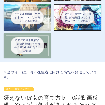
アニメ＆劇場版『ヴァ
アニメ『鬼滅の刃』 刀
イオレットエヴァーガ
鍛冶の里編はいつから
ーデン』見る順番は？
放送？どこで観れる？
2022年10月より第2ク
ール放送開始！今話題
の『SPY×FAMILY』3つ
の魅力
※当サイトは、海外在住者に向けて情報を発信していま
す。
冴えない彼女の育て方♭
冴えない彼女の育て方♭ 0話動画感
想 やっぱり個性があふれるそれぞ