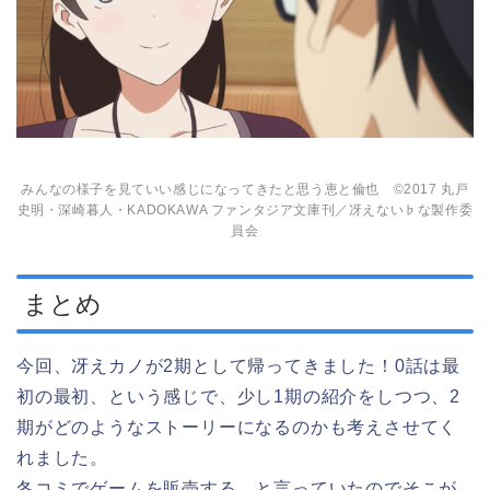
みんなの様子を見ていい感じになってきたと思う恵と倫也 ©2017 丸戸
史明・深崎暮人・KADOKAWA ファンタジア文庫刊／冴えない♭な製作委
員会
まとめ
今回、冴えカノが2期として帰ってきました！0話は最
初の最初、という感じで、少し1期の紹介をしつつ、2
期がどのようなストーリーになるのかも考えさせてく
れました。
冬コミでゲームを販売する、と言っていたのでそこが