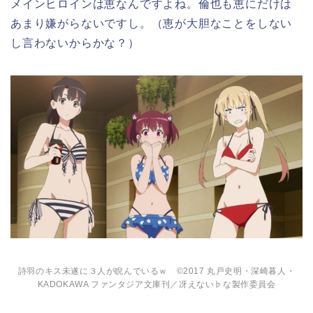
メインヒロインは恵なんですよね。倫也も恵にだけは
あまり嫌がらないですし。（恵が大胆なことをしない
し言わないからかな？）
詩羽のキス未遂に３人が睨んでいるｗ ©2017 丸戸史明・深崎暮人・
KADOKAWA ファンタジア文庫刊／冴えない♭な製作委員会