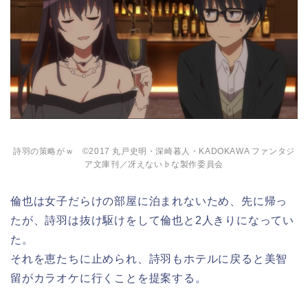
詩羽の策略がｗ ©2017 丸戸史明・深崎暮人・KADOKAWA ファンタジ
ア文庫刊／冴えない♭な製作委員会
倫也は女子だらけの部屋に泊まれないため、先に帰っ
たが、詩羽は抜け駆けをして倫也と2人きりになってい
た。
それを恵たちに止められ、詩羽もホテルに戻ると美智
留がカラオケに行くことを提案する。