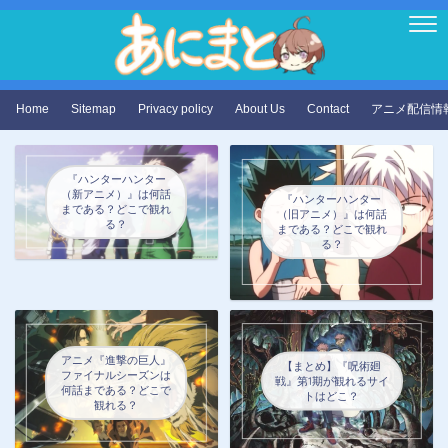
Home
Sitemap
Privacy policy
About Us
Contact
アニメ配信情
『ハンターハンター
（新アニメ）』は何話
『ハンターハンター
まである？どこで観れ
（旧アニメ）』は何話
る？
まである？どこで観れ
る？
アニメ『進撃の巨人』
【まとめ】『呪術廻
ファイナルシーズンは
戦』第1期が観れるサイ
何話まである？どこで
トはどこ？
観れる？