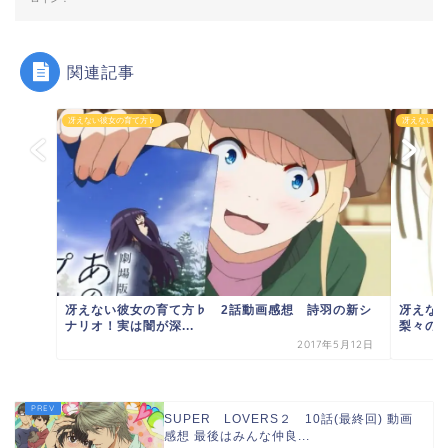
関連記事
冴えない彼女の育て方♭
冴えない彼
冴えな
冴えない彼女の育て方♭ 2話動画感想 詩羽の新シ
梨々の本
ナリオ！実は闇が深...
2017年5月12日
SUPER LOVERS２ 10話(最終回) 動画
感想 最後はみんな仲良...