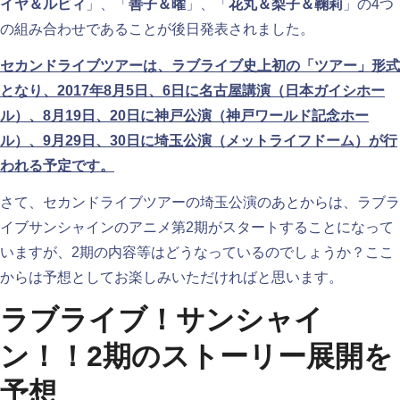
イヤ＆ルビィ
」、「
善子＆曜
」、「
花丸＆梨子＆鞠莉
」の4つ
の組み合わせであることが後日発表されました。
セカンドライブツアーは、ラブライブ史上初の「ツアー」形式
となり、2017年8月5日、6日に名古屋講演（日本ガイシホー
ル）、8月19日、20日に神戸公演（神戸ワールド記念ホー
ル）、9月29日、30日に埼玉公演（メットライフドーム）が行
われる予定です。
さて、セカンドライブツアーの埼玉公演のあとからは、ラブラ
イブサンシャインのアニメ第2期がスタートすることになって
いますが、2期の内容等はどうなっているのでしょうか？ここ
からは予想としてお楽しみいただければと思います。
ラブライブ！サンシャイ
ン！！2期のストーリー展開を
予想