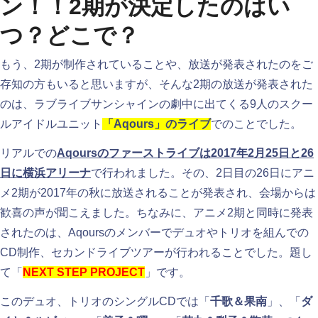
ン！！2期が決定したのはい
つ？どこで？
もう、2期が制作されていることや、放送が発表されたのをご
存知の方もいると思いますが、そんな2期の放送が発表された
のは、ラブライブサンシャインの劇中に出てくる9人のスクー
ルアイドルユニット
「Aqours」のライブ
でのことでした。
リアルでの
Aqoursのファーストライブは2017年2月25日と26
日に横浜アリーナ
で行われました。その、2日目の26日にアニ
メ2期が2017年の秋に放送されることが発表され、会場からは
歓喜の声が聞こえました。ちなみに、アニメ2期と同時に発表
されたのは、Aqoursのメンバーでデュオやトリオを組んでの
CD制作、セカンドライブツアーが行われることでした。題し
て「
NEXT STEP PROJECT
」です。
このデュオ、トリオのシングルCDでは「
千歌＆果南
」、「
ダ