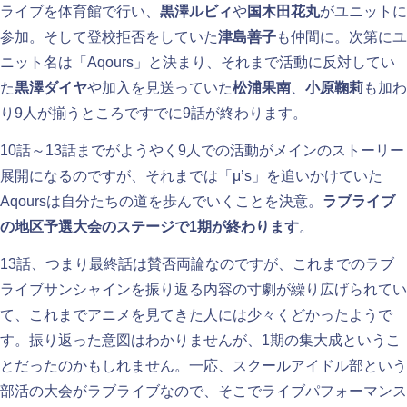
ライブを体育館で行い、
黒澤ルビィ
や
国木田花丸
がユニットに
参加。そして登校拒否をしていた
津島善子
も仲間に。次第にユ
ニット名は「Aqours」と決まり、それまで活動に反対してい
た
黒澤ダイヤ
や加入を見送っていた
松浦果南
、
小原鞠莉
も加わ
り9人が揃うところですでに9話が終わります。
10話～13話までがようやく9人での活動がメインのストーリー
展開になるのですが、それまでは「μ’s」を追いかけていた
Aqoursは自分たちの道を歩んでいくことを決意。
ラブライブ
の地区予選大会のステージで1期が終わります
。
13話、つまり最終話は賛否両論なのですが、これまでのラブ
ライブサンシャインを振り返る内容の寸劇が繰り広げられてい
て、これまでアニメを見てきた人には少々くどかったようで
す。振り返った意図はわかりませんが、1期の集大成というこ
とだったのかもしれません。一応、スクールアイドル部という
部活の大会がラブライブなので、そこでライブパフォーマンス