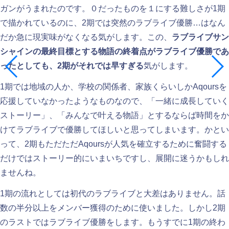
ガンがうまれたのです。０だったものを１にする難しさが1期
で描かれているのに、2期では突然のラブライブ優勝…はなん
だか急に現実味がなくなる気がします。この、
ラブライブサン
シャインの最終目標とする物語の終着点がラブライブ優勝であ
ったとしても、2期がそれでは早すぎる
気がします。
1期では地域の人か、学校の関係者、家族くらいしかAqoursを
応援していなかったようなものなので、「一緒に成長していく
ストーリー」、「みんなで叶える物語」とするならば時間をか
けてラブライブで優勝してほしいと思ってしまいます。かとい
って、2期もただただAqoursが人気を確立するために奮闘する
だけではストーリー的にいまいちですし、展開に迷うかもしれ
ませんね。
1期の流れとしては初代のラブライブと大差はありません。話
数の半分以上をメンバー獲得のために使いました。しかし2期
のラストではラブライブ優勝をします。もうすでに1期の終わ