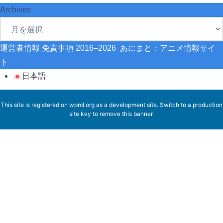
Archives
運営者情報
免責事項
2016–2026 あにまと：アニメ情報サイ
ト
日本語
This site is registered on
wpml.org
as a development site. Switch to a production
site key to
remove this banner
.