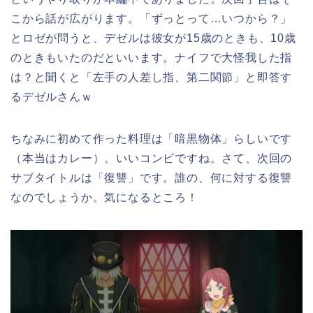
こから話が広がります。「ずっとって…いつから？」
とロゼが問うと、デゼルは彼女が15歳のときも、10歳
のときもいたのだといいます。ナイフで大怪我した指
は？と聞くと「左手の人差し指、第二関節」と即答す
るデゼルさんｗ
ちなみに初めて作った料理は「暗黒物体」らしいです
（本当はカレー）。いいコンビですね。さて、次回の
サブタイトルは「復讐」です。誰の、何に対する復讐
なのでしょうか。気になるところ！