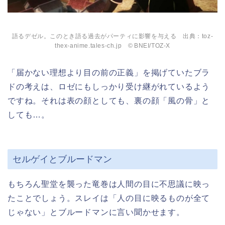
語るデゼル。このとき語る過去がパーティに影響を与える 出典：toz-
thex-anime.tales-ch.jp © BNEI/TOZ-X
「届かない理想より目の前の正義」を掲げていたブラ
ドの考えは、ロゼにもしっかり受け継がれているよう
ですね。それは表の顔としても、裏の顔「風の骨」と
しても…。
セルゲイとブルードマン
もちろん聖堂を襲った竜巻は人間の目に不思議に映っ
たことでしょう。スレイは「人の目に映るものが全て
じゃない」とブルードマンに言い聞かせます。