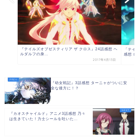
『テイルズオブゼスティリア ザ クロス』24話感想 ヘ
「テイル
ルダルフの身...
感想 ロゼ
2017年4月13日
『幼女戦記』3話感想 ターニャがついに安
全な後方に！？
『カオスチャイルド』アニメ3話感想 乃々
は生きていた！力士シールを吐いた...