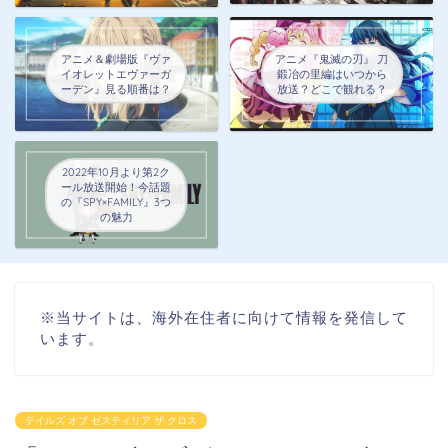
アニメ＆劇場版『ヴァ
アニメ『鬼滅の刃』 刀
イオレットエヴァーガ
鍛冶の里編はいつから
ーデン』見る順番は？
放送？どこで観れる？
2022年10月より第2ク
ール放送開始！今話題
の『SPY×FAMILY』3つ
の魅力
※当サイトは、海外在住者に向けて情報を発信して
います。
テイルズ オブ ゼスティリア ザ クロス