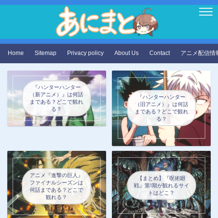
Home
Sitemap
Privacy policy
About Us
Contact
アニメ配信情
『ハンターハンター
（新アニメ）』は何話
『ハンターハンター
まである？どこで観れ
（旧アニメ）』は何話
る？
まである？どこで観れ
る？
アニメ『進撃の巨人』
【まとめ】『呪術廻
ファイナルシーズンは
戦』第1期が観れるサイ
何話まである？どこで
トはどこ？
観れる？