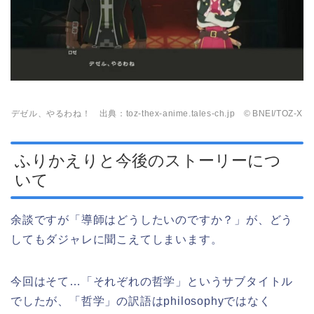
デゼル、やるわね！ 出典：toz-thex-anime.tales-ch.jp © BNEI/TOZ-X
ふりかえりと今後のストーリーにつ
いて
余談ですが「導師はどうしたいのですか？」が、どう
してもダジャレに聞こえてしまいます。
今回はそて…「それぞれの哲学」というサブタイトル
でしたが、「哲学」の訳語はphilosophyではなく