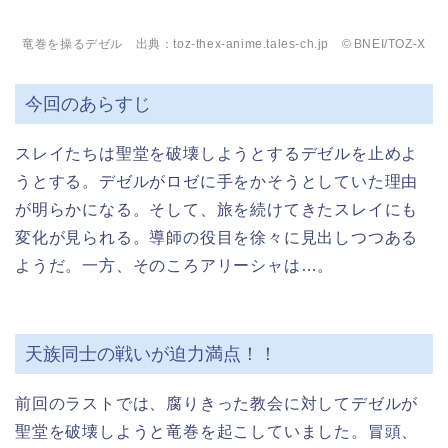
竜巻を操るデゼル 出典：toz-thex-anime.tales-ch.jp © BNEI/TOZ-X
今回のあらすじ
スレイたちは聖堂を破壊しようとするデゼルを止めよ
うとする。デゼルがロゼに手をかそうとしていた理由
が明らかになる。そして、旅を続けてきたスレイにも
変化が見られる。導師の役目を徐々に見出しつつある
ようだ。一方、そのころアリーシャは…。
天族同士の戦いが迫力満点！！
前回のラストでは、腐りきった教会に対してデゼルが
聖堂を破壊しようと竜巻を起こしていました。冒頭、