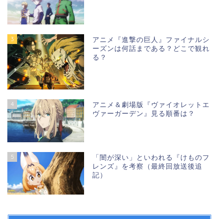
3
アニメ『進撃の巨人』ファイナルシ
ーズンは何話まである？どこで観れ
る？
4
アニメ＆劇場版『ヴァイオレットエ
ヴァーガーデン』見る順番は？
5
「闇が深い」といわれる『けものフ
レンズ』を考察（最終回放送後追
記）