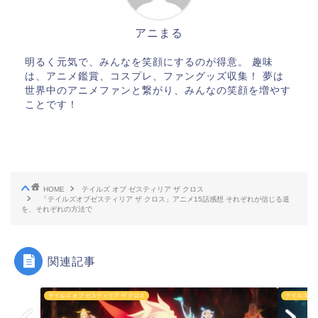
アニまる
明るく元気で、みんなを笑顔にするのが得意。 趣味
は、アニメ鑑賞、コスプレ、ファングッズ収集！ 夢は
世界中のアニメファンと繋がり、みんなの笑顔を増やす
ことです！
HOME
テイルズ オブ ゼスティリア ザ クロス
「テイルズオブゼスティリア ザ クロス」アニメ15話感想 それぞれが信じる道
を、それぞれの方法で
関連記事
テイルズ オブ ゼスティリア ザ クロス
テイルズ オ