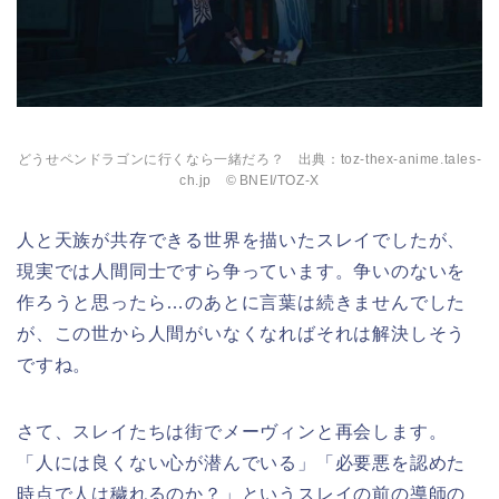
どうせペンドラゴンに行くなら一緒だろ？ 出典：toz-thex-anime.tales-
ch.jp © BNEI/TOZ-X
人と天族が共存できる世界を描いたスレイでしたが、
現実では人間同士ですら争っています。争いのないを
作ろうと思ったら…のあとに言葉は続きませんでした
が、この世から人間がいなくなればそれは解決しそう
ですね。
さて、スレイたちは街でメーヴィンと再会します。
「人には良くない心が潜んでいる」「必要悪を認めた
時点で人は穢れるのか？」というスレイの前の導師の