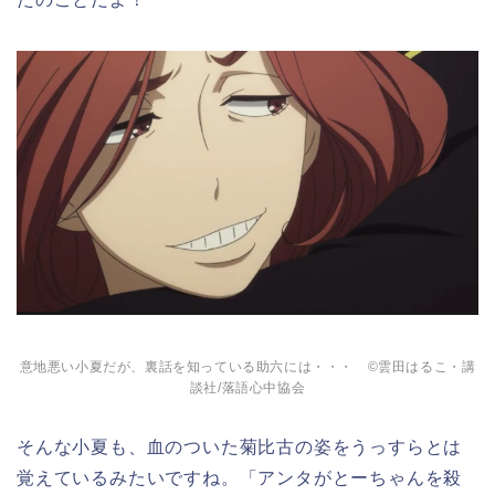
意地悪い小夏だが、裏話を知っている助六には・・・ ©雲田はるこ・講
談社/落語心中協会
そんな小夏も、血のついた菊比古の姿をうっすらとは
覚えているみたいですね。「アンタがとーちゃんを殺