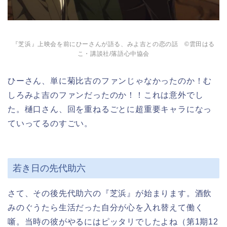
『芝浜』上映会を前にひーさんが語る、みよ吉との恋の話 ©雲田はる
こ・講談社/落語心中協会
ひーさん、単に菊比古のファンじゃなかったのか！む
しろみよ吉のファンだったのか！！これは意外でし
た。樋口さん、回を重ねるごとに超重要キャラになっ
ていってるのすごい。
若き日の先代助六
さて、その後先代助六の『芝浜』が始まります。酒飲
みのぐうたら生活だった自分が心を入れ替えて働く
噺。当時の彼がやるにはピッタリでしたよね（第1期12