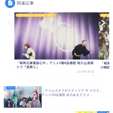
関連記事
昭和元禄落語心中 -助六再び篇-（第2期）
昭和元禄落語
「昭和元禄落語心中」アニメ2期6話感想 助六は居残
「昭和
りで『居残り』
の物語の
2017年3月1日
「テイルズオブゼスティリア ザ クロス」
アニメ20話感想 迫力あるドラゴ...