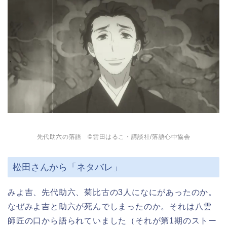
先代助六の落語 ©雲田はるこ・講談社/落語心中協会
松田さんから「ネタバレ」
みよ吉、先代助六、菊比古の3人になにがあったのか。
なぜみよ吉と助六が死んでしまったのか。それは八雲
師匠の口から語られていました（それが第1期のストー