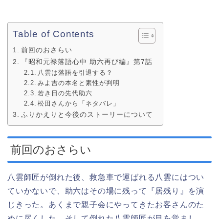
Table of Contents
前回のおさらい
『昭和元禄落語心中 助六再び編』第7話
八雲は落語を引退する？
みよ吉の本名と素性が判明
若き日の先代助六
松田さんから「ネタバレ」
ふりかえりと今後のストーリーについて
前回のおさらい
八雲師匠が倒れた後、救急車で運ばれる八雲にはつい
ていかないで、助六はその場に残って『居残り』を演
じきった。あくまで親子会にやってきたお客さんのた
めに尽くした。そして倒れた八雲師匠が目を覚まし