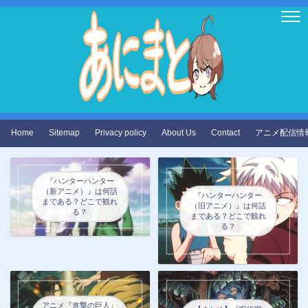
Home
Sitemap
Privacy policy
About Us
Contact
アニメ配信情
『ハンターハンター
（新アニメ）』は何話
『ハンターハンター
まである？どこで観れ
（旧アニメ）』は何話
る？
まである？どこで観れ
る？
アニメ『進撃の巨人』