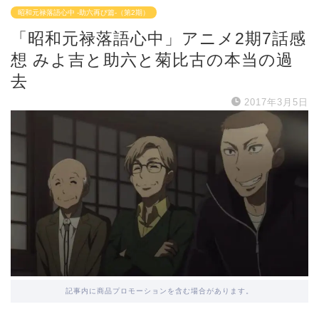
昭和元禄落語心中 -助六再び篇-（第2期）
「昭和元禄落語心中」アニメ2期7話感
想 みよ吉と助六と菊比古の本当の過
去
2017年3月5日
記事内に商品プロモーションを含む場合があります。