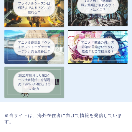
【まとめ】『呪術廻
ファイナルシーズンは
戦』第1期が観れるサイ
何話まである？どこで
トはどこ？
観れる？
アニメ＆劇場版『ヴァ
アニメ『鬼滅の刃』 刀
イオレットエヴァーガ
鍛冶の里編はいつから
ーデン』見る順番は？
放送？どこで観れる？
2022年10月より第2ク
ール放送開始！今話題
の『SPY×FAMILY』3つ
の魅力
※当サイトは、海外在住者に向けて情報を発信していま
す。