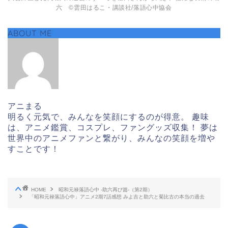
六 ©雲田はるこ・講談社/落語心中協会
ABOUT ME
アニまる
明るく元気で、みんなを笑顔にするのが得意。 趣味
は、アニメ鑑賞、コスプレ、ファングッズ収集！ 夢は
世界中のアニメファンと繋がり、みんなの笑顔を増や
すことです！
HOME
昭和元禄落語心中 -助六再び篇-（第2期）
「昭和元禄落語心中」アニメ2期7話感想 みよ吉と助六と菊比古の本当の過去