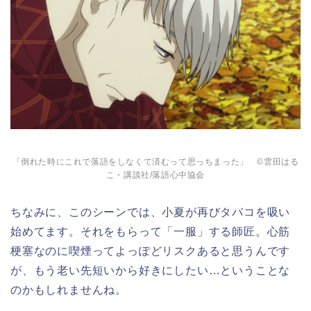
「倒れた時にこれで落語をしなくて済むって思っちまった」 ©雲田はる
こ・講談社/落語心中協会
ちなみに、このシーンでは、小夏が再びタバコを吸い
始めてます。それをもらって「一服」する師匠。心筋
梗塞なのに喫煙ってよっぽどリスクあると思うんです
が、もう老い先短いから好きにしたい…ということな
のかもしれませんね。