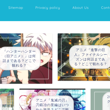
Sitemap
Privacy policy
About Us
Cont
アニメ『進撃の巨
『ハンターハンター
人』ファイナルシー
（旧アニメ）』は何
ズンは何話まであ
話まである？どこで
る？どこで観れる？
観れる？
2
アニメ『鬼滅の刃』
刀鍛冶の里編はいつ
から放送？どこで観