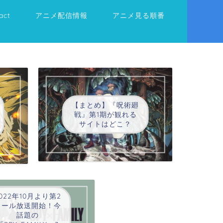
act
アニメ配信情報
アニメ見る順番
【まとめ】『呪術廻
戦』第1期が観れる
サイトはどこ？
022年10月より第2
クール放送開始！今
話題の