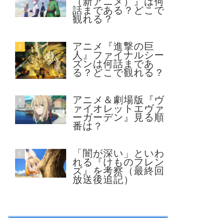
（新アニメ）』は何
話まである？どこで
観れる？
アニメ『進撃の巨
3
人』ファイナルシー
ズンは何話まであ
る？どこで観れる？
アニメ＆劇場版『ヴ
4
ァイオレットエヴァ
ーガーデン』見る順
番は？
「闇が深い」といわ
5
れる『けものフレン
ズ』を考察（最終回
放送後追記）