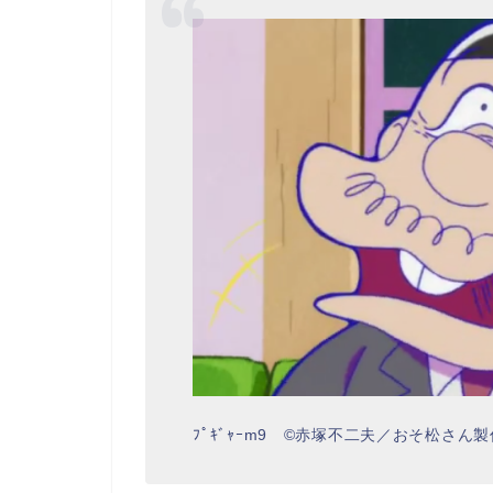
ﾌﾟｷﾞｬｰm9 ©赤塚不二夫／おそ松さん