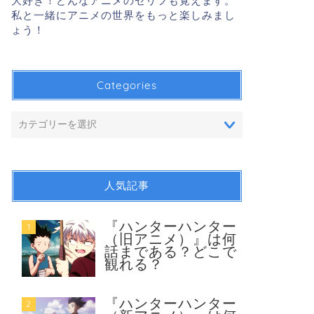
大好き！どんなアニメのセリフも覚えます。
私と一緒にアニメの世界をもっと楽しみまし
ょう！
Categories
人気記事
『ハンターハンター
1
（旧アニメ）』は何
話まである？どこで
観れる？
『ハンターハンター
2