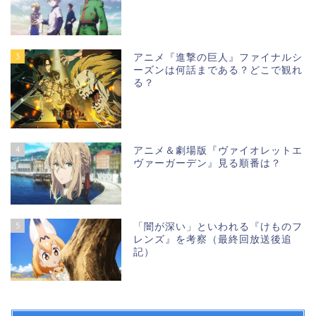
3
アニメ『進撃の巨人』ファイナルシ
ーズンは何話まである？どこで観れ
る？
4
アニメ＆劇場版『ヴァイオレットエ
ヴァーガーデン』見る順番は？
5
「闇が深い」といわれる『けものフ
レンズ』を考察（最終回放送後追
記）