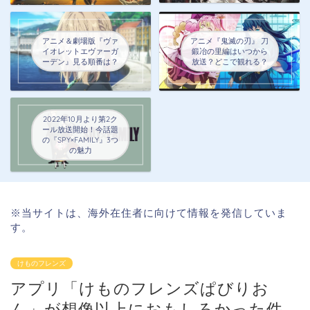
アニメ＆劇場版『ヴァ
アニメ『鬼滅の刃』 刀
イオレットエヴァーガ
鍛冶の里編はいつから
ーデン』見る順番は？
放送？どこで観れる？
2022年10月より第2ク
ール放送開始！今話題
の『SPY×FAMILY』3つ
の魅力
※当サイトは、海外在住者に向けて情報を発信していま
す。
けものフレンズ
アプリ「けものフレンズぱびりお
ん」が想像以上におもしろかった件