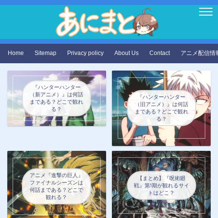
Home
Sitemap
Privacy policy
About Us
Contact
アニメ配信情
『ハンターハンター
（新アニメ）』は何話
『ハンターハンター
まである？どこで観れ
（旧アニメ）』は何話
る？
まである？どこで観れ
る？
アニメ『進撃の巨人』
【まとめ】『呪術廻
ファイナルシーズンは
戦』第1期が観れるサイ
何話まである？どこで
トはどこ？
観れる？