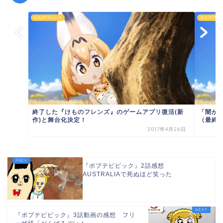
けものフレンズ
けものフレ
終了した『けものフレンズ』のゲームアプリ復活(新
「闇が
作)と舞台化決定！
（最終
2017年4月26日
『ポプテピピック』2話感想
AUSTRALIAで死ぬほど笑った
『ポプテピピック』3話動画の感想 フリ