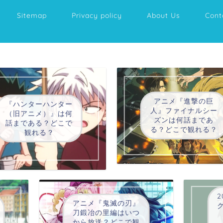
Sitemap
Privacy policy
About Us
Cont
アニメ『進撃の巨
『ハンターハンター
人』ファイナルシー
（旧アニメ）』は何
ズンは何話まであ
話まである？どこで
る？どこで観れる？
観れる？
2
アニメ『鬼滅の刃』
刀鍛冶の里編はいつ
から放送？どこで観