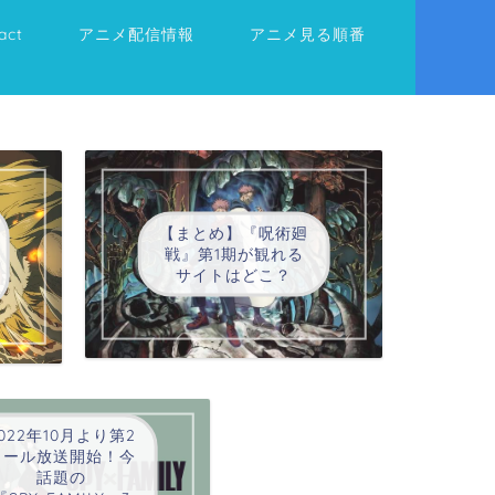
act
アニメ配信情報
アニメ見る順番
【まとめ】『呪術廻
戦』第1期が観れる
サイトはどこ？
022年10月より第2
クール放送開始！今
話題の