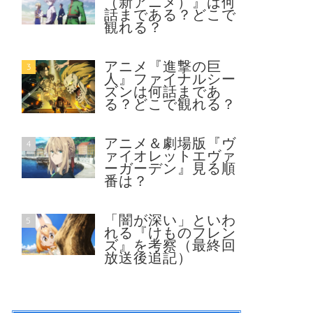
（新アニメ）』は何
話まである？どこで
観れる？
アニメ『進撃の巨
3
人』ファイナルシー
ズンは何話まであ
る？どこで観れる？
アニメ＆劇場版『ヴ
4
ァイオレットエヴァ
ーガーデン』見る順
番は？
「闇が深い」といわ
5
れる『けものフレン
ズ』を考察（最終回
放送後追記）