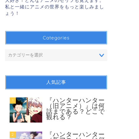
大好き！どんなアニメのセリフも覚えます。
私と一緒にアニメの世界をもっと楽しみまし
ょう！
Categories
人気記事
『ハンターハンター
1
（旧アニメ）』は何
話まである？どこで
観れる？
『ハンターハンター
2