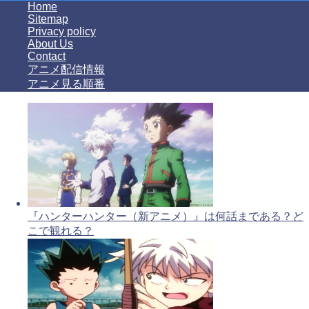
Home
Sitemap
Privacy policy
About Us
Contact
アニメ配信情報
アニメ見る順番
『ハンターハンター（新アニメ）』は何話まである？ど
こで観れる？