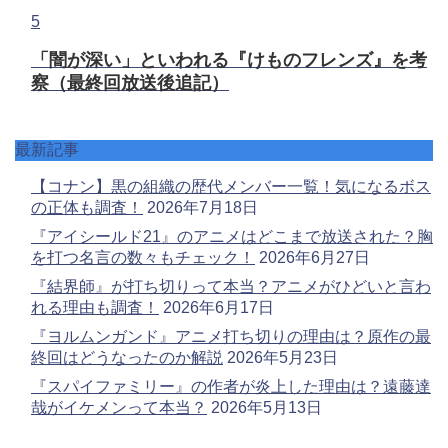
5
「闇が深い」といわれる『けものフレンズ』を考
察（最終回放送後追記）
最新記事
【コナン】黒の組織の歴代メンバー一覧！気になるボス
の正体も調査！
2026年7月18日
『アイシールド21』のアニメはどこまで放送された？胸
を打つ名言の数々もチェック！
2026年6月27日
『結界師』が打ち切りって本当？アニメがひどいと言わ
れる理由も調査！
2026年6月17日
『ヨルムンガンド』アニメ打ち切りの理由は？原作の最
終回はどうなったのか解説
2026年5月23日
『スパイファミリー』の作者が炎上した理由は？遠藤達
哉がイケメンって本当？
2026年5月13日