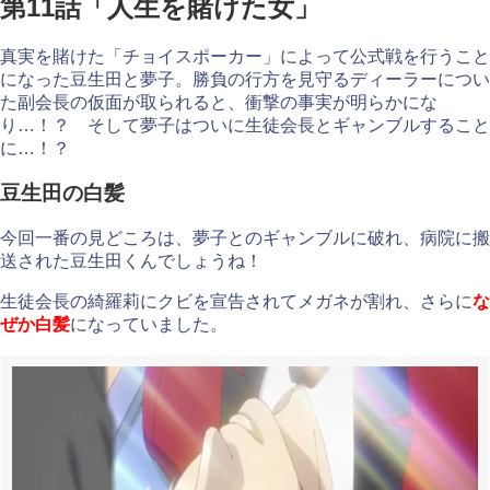
第11話「人生を賭けた女」
真実を賭けた「チョイスポーカー」によって公式戦を行うこと
になった豆生田と夢子。勝負の行方を見守るディーラーについ
た副会長の仮面が取られると、衝撃の事実が明らかにな
り…！？ そして夢子はついに生徒会長とギャンブルすること
に…！？
豆生田の白髪
今回一番の見どころは、夢子とのギャンブルに破れ、病院に搬
送された豆生田くんでしょうね！
生徒会長の綺羅莉にクビを宣告されてメガネが割れ、さらに
な
ぜか白髪
になっていました。