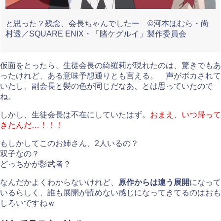
と思った？残念、会長ちゃんでしたー ©河本ほむら・尚
村透／SQUARE ENIX・「賭ケグルイ」製作委員会
仮面をとったら、生徒会長の綺羅莉が現れたのは、驚きでもあ
ったけれど、ある意味予想通りとも言える。 声がボカされて
いたし、副会長と髪の色が同じだなあ、とは思っていたので
ね。
しかし、生徒会長は不在にしていたはず。
おまえ、いつ帰って
きたんだ…！！！
もしかしてこのお姉さん、2人いるの？
双子なの？
どっちかが影武者？
なんだかよくわからないけれど、
原作からは違う展開
になって
いるらしく、誰も展開が読めない感じになってきてるのはおも
しろいですねｗ