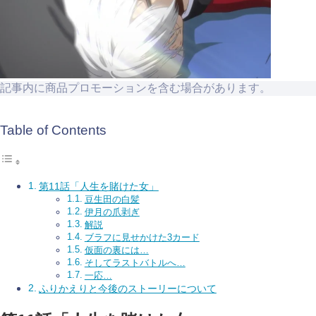
記事内に商品プロモーションを含む場合があります。
Table of Contents
第11話「人生を賭けた女」
豆生田の白髪
伊月の爪剥ぎ
解説
ブラフに見せかけた3カード
仮面の裏には…
そしてラストバトルへ…
一応…
ふりかえりと今後のストーリーについて