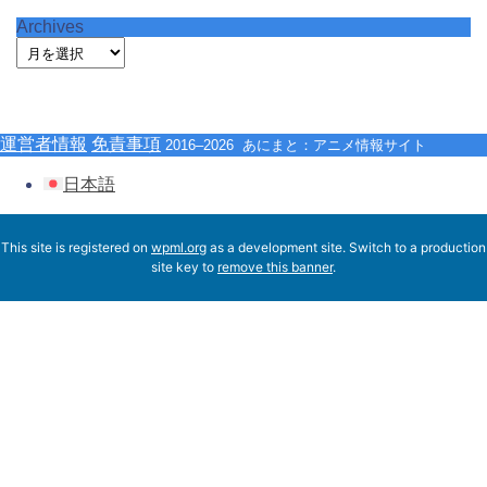
Archives
運営者情報
免責事項
2016–2026 あにまと：アニメ情報サイト
日本語
This site is registered on
wpml.org
as a development site. Switch to a production
site key to
remove this banner
.