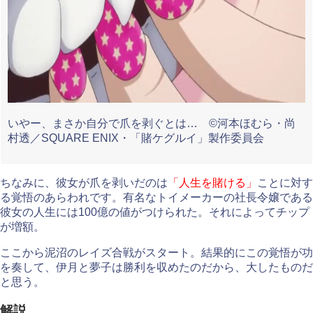
いやー、まさか自分で爪を剥ぐとは… ©河本ほむら・尚
村透／SQUARE ENIX・「賭ケグルイ」製作委員会
ちなみに、彼女が爪を剥いだのは
「人生を賭ける」
ことに対す
る覚悟のあらわれです。有名なトイメーカーの社長令嬢である
彼女の人生には100億の値がつけられた。それによってチップ
が増額。
ここから泥沼のレイズ合戦がスタート。結果的にこの覚悟が功
を奏して、伊月と夢子は勝利を収めたのだから、大したものだ
と思う。
解説