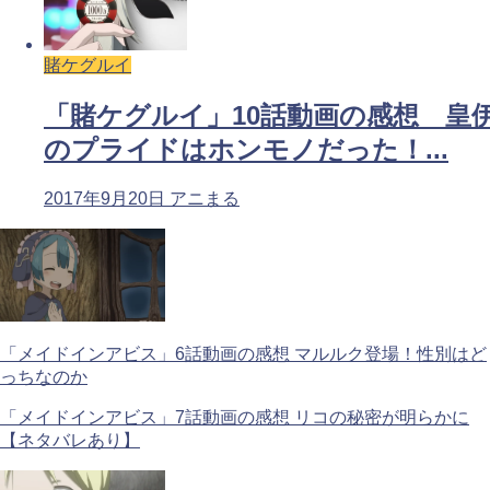
賭ケグルイ
「賭ケグルイ」10話動画の感想 皇
のプライドはホンモノだった！...
2017年9月20日
アニまる
「メイドインアビス」6話動画の感想 マルルク登場！性別はど
っちなのか
「メイドインアビス」7話動画の感想 リコの秘密が明らかに
【ネタバレあり】