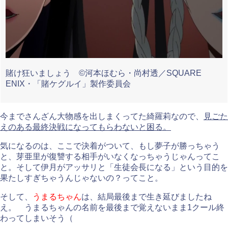
賭け狂いましょう ©河本ほむら・尚村透／SQUARE
ENIX・「賭ケグルイ」製作委員会
今までさんざん大物感を出しまくってた綺羅莉なので、
見ごた
えのある最終決戦になってもらわないと困る。
気になるのは、ここで決着がついて、もし夢子が勝っちゃう
と、芽亜里が復讐する相手がいなくなっちゃうじゃんってこ
と。そして伊月がアッサリと「生徒会長になる」という目的を
果たしすぎちゃうんじゃないの？ってこと。
そして、
うまるちゃん
は、結局最後まで生き延びましたね
え。 うまるちゃんの名前を最後まで覚えないまま1クール終
わってしまいそう（