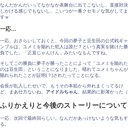
なんだかんだいってなかなか表舞台に出てこないし、直接対決
しかける感じでもないし、こいつが一番クセモノな気がしてま
すｗ
一応…
一応、おさらいしておくと、今回の夢子と豆生田の公式戦ギャ
ンブルは、ユメミを陥れた犯人は誰だ？という真実を賭けた勝
負でした。「正直じゃんけん」みたいなもんですね。
そしてこの勝負に夢子が勝ったことによって「ユメミを陥れた
のは豆生田」ということになりました。晴れてユメミちゃんが
陥れられたことが証明(？)されたってことになる。
会長が乱入したせいで、もうその本筋から外れまくってるけ
ど、まあ仕方ないね。
アイドルちゃん
、結果的に影薄かった（
ふりかえりと今後のストーリーについて
一応、次回で最終回らしい。なんだかあっけないような気もす
る。