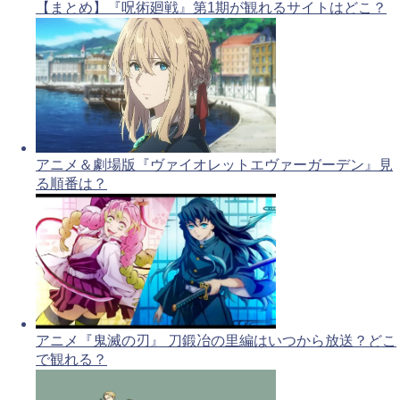
【まとめ】『呪術廻戦』第1期が観れるサイトはどこ？
アニメ＆劇場版『ヴァイオレットエヴァーガーデン』見
る順番は？
アニメ『鬼滅の刃』 刀鍛冶の里編はいつから放送？どこ
で観れる？