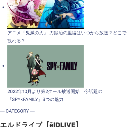
アニメ『鬼滅の刃』 刀鍛冶の里編はいつから放送？どこで
観れる？
2022年10月より第2クール放送開始！今話題の
『SPY×FAMILY』3つの魅力
― CATEGORY ―
エルドライブ【ēlDLIVE】