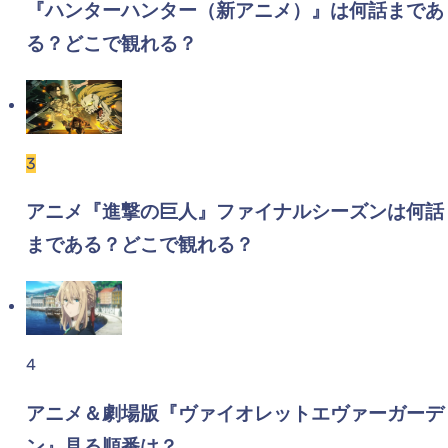
『ハンターハンター（新アニメ）』は何話まであ
る？どこで観れる？
3
アニメ『進撃の巨人』ファイナルシーズンは何話
まである？どこで観れる？
4
アニメ＆劇場版『ヴァイオレットエヴァーガーデ
ン』見る順番は？