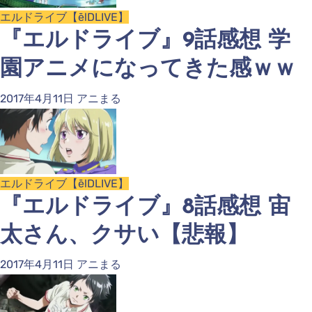
エルドライブ【ēlDLIVE】
『エルドライブ』9話感想 学
園アニメになってきた感ｗｗ
2017年4月11日
アニまる
エルドライブ【ēlDLIVE】
『エルドライブ』8話感想 宙
太さん、クサい【悲報】
2017年4月11日
アニまる