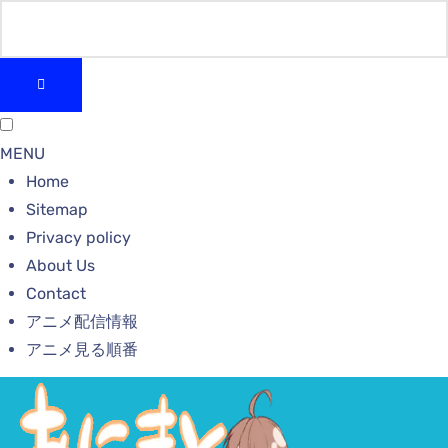
MENU
Home
Sitemap
Privacy policy
About Us
Contact
アニメ配信情報
アニメ見る順番