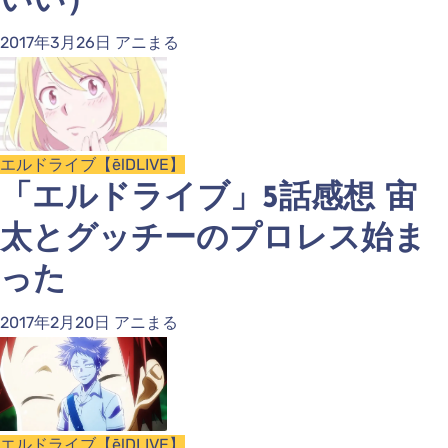
いい）
2017年3月26日
アニまる
エルドライブ【ēlDLIVE】
「エルドライブ」5話感想 宙
太とグッチーのプロレス始ま
った
2017年2月20日
アニまる
エルドライブ【ēlDLIVE】