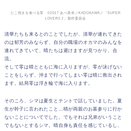
たこ焼きを食べる零 ©2017 あべ美幸／KADOKAWA／「SUPER
LOVERS 2」製作委員会
清華たちも来るとのことでしたが、清華が連れてきた
のは郁芳のみならず、自分の職場のオカマのみんなを
連れてきていて、晴たちは避けますが見つかり、合
流。
そして零は晴とともに海に入りますが、零が泳げない
ことをしらず、沖まで行ってしまい零は晴に救出され
ます。結局零は浮き輪で海に入ります。
そのころ、シマは夏生とテントで話していました。夏
生が幹子に言われたこと…晴が両親のお墓参りに行か
ないことについてでした。でもそれは兄弟がいうこと
でもないとするシマ。晴自身も責任を感じているし、