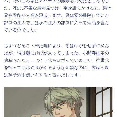
へ。そのころ零はアパートの掃除を終えたところでし
た。2階に不審な男を見つけ、零が話しかけると、男は
零を階段から突き飛ばします。男は零の掃除していた
部屋の住人で、ほかの住人の部屋に入って金品を盗ん
でいるのでした。
ちょうどそこへ来た晴により、零はけがをせずに済ん
だが、晴は腕にひびが入ってしまった。小野寺は零の
功績をたたえ、バイト代をはずんでいました。携帯代
を払ってもお釣りがくるような金額なのに、零は今度
は幹子の手伝いをすると言いだします。