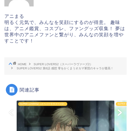
アニまる
明るく元気で、みんなを笑顔にするのが得意。 趣味
は、アニメ鑑賞、コスプレ、ファングッズ収集！ 夢は
世界中のアニメファンと繋がり、みんなの笑顔を増や
すことです！
HOME
SUPER LOVERS2（スーパーラヴァーズ2）
SUPER LOVERS2 第6話 感想 零をかくまうオカマ軍団のキャラが最高！
関連記事
SUPER LOVERS2（スーパーラヴァーズ2）
SUPER L