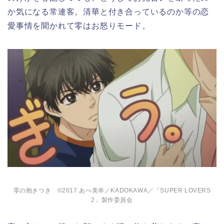
か気になる常連客。清華と付き合っているのか等の恋
愛事情を聞かれて零はお怒りモード。
零の抱きつき ©2017 あべ美幸／KADOKAWA／「SUPER LOVERS
2」製作委員会