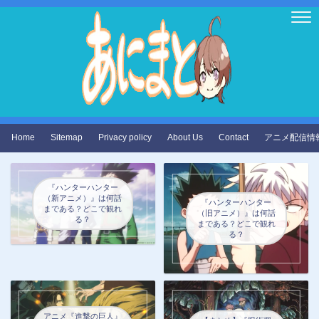
Home
Sitemap
Privacy policy
About Us
Contact
アニメ配信情
『ハンターハンター
（新アニメ）』は何話
『ハンターハンター
まである？どこで観れ
（旧アニメ）』は何話
る？
まである？どこで観れ
る？
アニメ『進撃の巨人』