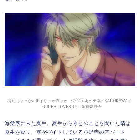
零にちょっかい出すな～ｗ怖いｗ ©2017 あべ美幸／KADOKAWA／
「SUPER LOVERS 2」製作委員会
海棠家に来た夏生。夏生から零とのことを聞いた晴は
夏生を殴り、零がバイトしている小野寺のアパート