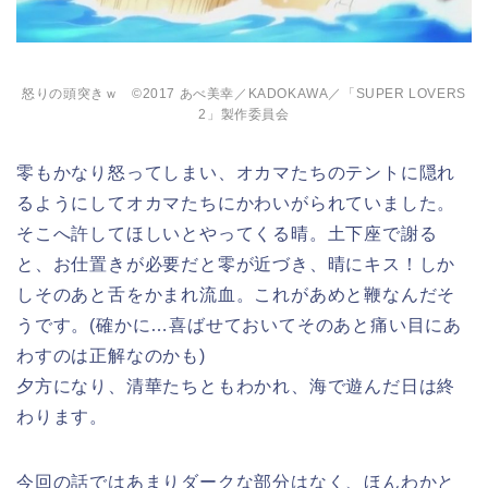
怒りの頭突きｗ ©2017 あべ美幸／KADOKAWA／「SUPER LOVERS
2」製作委員会
零もかなり怒ってしまい、オカマたちのテントに隠れ
るようにしてオカマたちにかわいがられていました。
そこへ許してほしいとやってくる晴。土下座で謝る
と、お仕置きが必要だと零が近づき、晴にキス！しか
しそのあと舌をかまれ流血。これがあめと鞭なんだそ
うです。(確かに…喜ばせておいてそのあと痛い目にあ
わすのは正解なのかも)
夕方になり、清華たちともわかれ、海で遊んだ日は終
わります。
今回の話ではあまりダークな部分はなく、ほんわかと