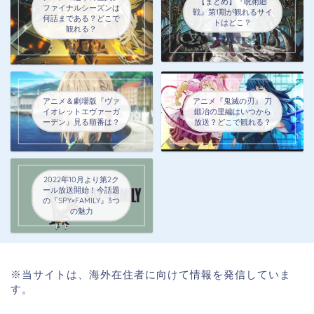
【まとめ】『呪術廻
ファイナルシーズンは
戦』第1期が観れるサイ
何話まである？どこで
トはどこ？
観れる？
アニメ＆劇場版『ヴァ
アニメ『鬼滅の刃』 刀
イオレットエヴァーガ
鍛冶の里編はいつから
ーデン』見る順番は？
放送？どこで観れる？
2022年10月より第2ク
ール放送開始！今話題
の『SPY×FAMILY』3つ
の魅力
※当サイトは、海外在住者に向けて情報を発信していま
す。