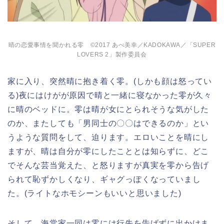
晴の恋愛事情を聞かれる零 ©2017 あべ美幸／KADOKAWA／「SUPER
LOVERS 2」製作委員会
家に入り、突然晴に抱き着く零。(しかも顔は怒ってい
る)夜にはけがが原因で晴と一緒に寝なかった零が久々
に晴のベッドに。零は晴が女にとられそうな気がした
のか、またしても「男同士の〇〇はできるのか」とい
うような質問をして、迫ります。エロいことを晴にし
ますが、晴は自分が零にしたこととは知らずに、どこ
でそんな芸当覚えた、と怒りますが真実を零から告げ
られて恥ずかしくなり、ギャグっぽくなっていまし
た。(ライトなホモシーンもいいと思いました)
そして、海棠家一同は零には行先を告げずに出かけま