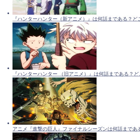
『ハンターハンター（新アニメ）』は何話まである？ど
『ハンターハンター （旧アニメ）』は何話まである？ど
アニメ『進撃の巨人』ファイナルシーズンは何話まであ