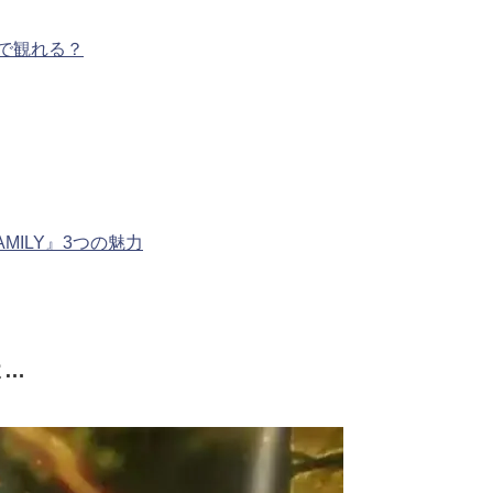
で観れる？
MILY』3つの魅力
よ…