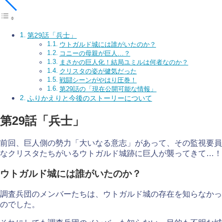
第29話「兵士」
ウトガルド城には誰がいたのか？
コニーの母親が巨人…？
まさかの巨人化！結局ユミルは何者なのか？
クリスタの姿が健気だった
戦闘シーンがやはり圧巻！
第29話の「現在公開可能な情報」
ふりかえりと今後のストーリーについて
第29話「兵士」
前回、巨人側の勢力「大いなる意志」があって、その監視要員
なクリスタたちがいるウトガルド城跡に巨人が襲ってきて…！
ウトガルド城には誰がいたのか？
調査兵団のメンバーたちは、ウトガルド城の存在を知らなかっ
のでした。