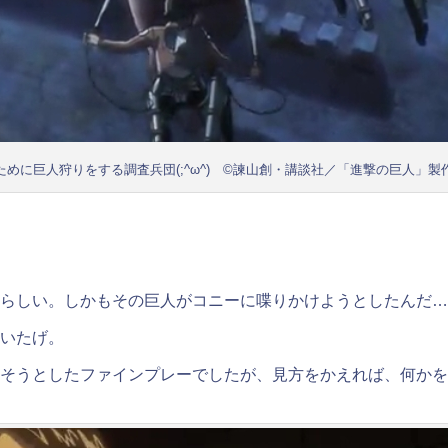
ために巨人狩りをする調査兵団(;^ω^) ©諫山創・講談社／「進撃の巨人」製
らしい。しかもその巨人がコニーに喋りかけようとしたんだ…
いたげ。
そうとしたファインプレーでしたが、見方をかえれば、何かを