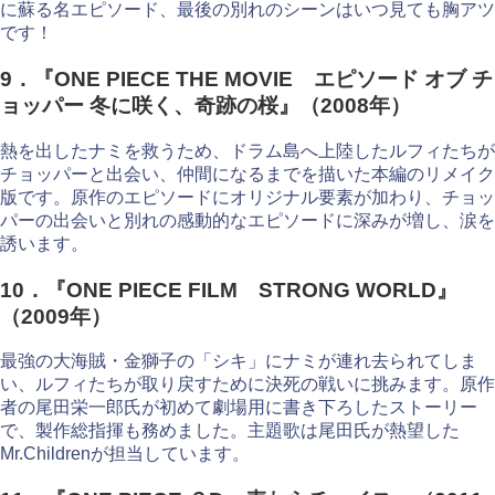
に蘇る名エピソード、最後の別れのシーンはいつ見ても胸アツ
です！
9．『ONE PIECE THE MOVIE エピソード オブ チ
ョッパー 冬に咲く、奇跡の桜』（2008年）
熱を出したナミを救うため、ドラム島へ上陸したルフィたちが
チョッパーと出会い、仲間になるまでを描いた本編のリメイク
版です。原作のエピソードにオリジナル要素が加わり、チョッ
パーの出会いと別れの感動的なエピソードに深みが増し、涙を
誘います。
10．『ONE PIECE FILM STRONG WORLD』
（2009年）
最強の大海賊・金獅子の「シキ」にナミが連れ去られてしま
い、ルフィたちが取り戻すために決死の戦いに挑みます。原作
者の尾田栄一郎氏が初めて劇場用に書き下ろしたストーリー
で、製作総指揮も務めました。主題歌は尾田氏が熱望した
Mr.Childrenが担当しています。