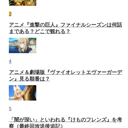
3
アニメ『進撃の巨人』ファイナルシーズンは何話
まである？どこで観れる？
4
アニメ＆劇場版『ヴァイオレットエヴァーガーデ
ン』見る順番は？
5
「闇が深い」といわれる『けものフレンズ』を考
察（最終回放送後追記）