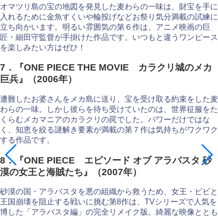
オマツリ島の宝の地図を発見した麦わらの一味は、財宝を手に
入れるために金魚すくいや輪投げなどお祭り気分満載の試練に
立ち向かいます。明るい雰囲気の第６作は、アニメ映画の巨
匠・細田守監督が手掛けた作品です。いつもと違うワンピース
を楽しみたい方はぜひ！
7．『ONE PIECE THE MOVIE カラクリ城のメカ
巨兵』（2006年）
遭難したお婆さんをメカ島に送り、宝を受け取る約束をした麦
わらの一味。しかし彼らを待ち受けていたのは、世界征服をた
くらむメカマニアのカラクリの罠でした。パワーだけではな
く、知恵を絞る謎解き要素が満載の第７作は気持ちがワクワク
する作品です。
8．『ONE PIECE エピソード オブ アラバスタ 砂
漠の女王と海賊たち』（2007年）
砂漠の国・アラバスタを悪の組織から救うため、女王・ビビと
王国崩壊を阻止する戦いに挑む第8作は、TVシリーズで人気を
博した「アラバスタ編」の完全リメイク版。綺麗な映像ととも