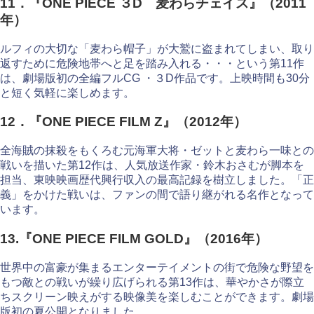
11．『ONE PIECE ３D 麦わらチェイス』（2011
年）
ルフィの大切な「麦わら帽子」が大鷲に盗まれてしまい、取り
返すために危険地帯へと足を踏み入れる・・・という第11作
は、劇場版初の全編フルCG ・３D作品です。上映時間も30分
と短く気軽に楽しめます。
12．『ONE PIECE FILM Z』（2012年）
全海賊の抹殺をもくろむ元海軍大将・ゼットと麦わら一味との
戦いを描いた第12作は、人気放送作家・鈴木おさむが脚本を
担当、東映映画歴代興行収入の最高記録を樹立しました。「正
義」をかけた戦いは、ファンの間で語り継がれる名作となって
います。
13.『ONE PIECE FILM GOLD』（2016年）
世界中の富豪が集まるエンターテイメントの街で危険な野望を
もつ敵との戦いが繰り広げられる第13作は、華やかさが際立
ちスクリーン映えがする映像美を楽しむことができます。劇場
版初の夏公開となりました。