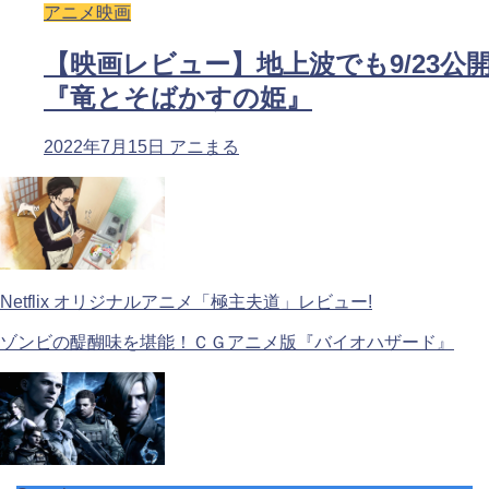
アニメ映画
【映画レビュー】地上波でも9/23公
『竜とそばかすの姫』
2022年7月15日
アニまる
Netflix オリジナルアニメ「極主夫道」レビュー!
ゾンビの醍醐味を堪能！ＣＧアニメ版『バイオハザード』