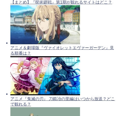
【まとめ】『呪術廻戦』第1期が観れるサイトはどこ？
アニメ＆劇場版『ヴァイオレットエヴァーガーデン』見
る順番は？
アニメ『鬼滅の刃』 刀鍛冶の里編はいつから放送？どこ
で観れる？