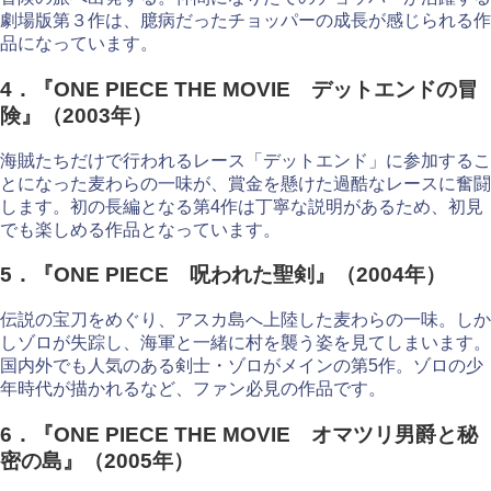
劇場版第３作は、臆病だったチョッパーの成長が感じられる作
品になっています。
4．『ONE PIECE THE MOVIE デットエンドの冒
険』（2003年）
海賊たちだけで行われるレース「デットエンド」に参加するこ
とになった麦わらの一味が、賞金を懸けた過酷なレースに奮闘
します。初の長編となる第4作は丁寧な説明があるため、初見
でも楽しめる作品となっています。
5．『ONE PIECE 呪われた聖剣』（2004年）
伝説の宝刀をめぐり、アスカ島へ上陸した麦わらの一味。しか
しゾロが失踪し、海軍と一緒に村を襲う姿を見てしまいます。
国内外でも人気のある剣士・ゾロがメインの第5作。ゾロの少
年時代が描かれるなど、ファン必見の作品です。
6．『ONE PIECE THE MOVIE オマツリ男爵と秘
密の島』（2005年）