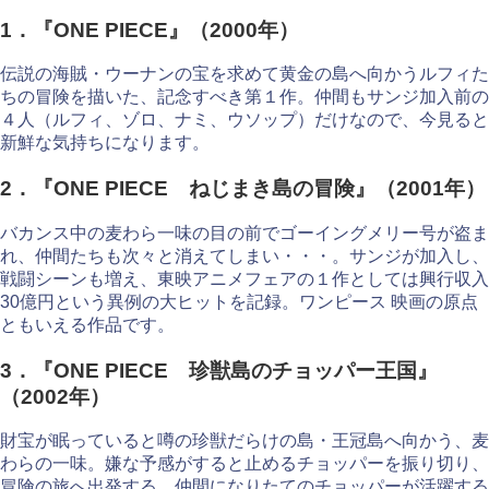
1．『ONE PIECE』（2000年）
伝説の海賊・ウーナンの宝を求めて黄金の島へ向かうルフィた
ちの冒険を描いた、記念すべき第１作。仲間もサンジ加入前の
４人（ルフィ、ゾロ、ナミ、ウソップ）だけなので、今見ると
新鮮な気持ちになります。
2．『ONE PIECE ねじまき島の冒険』（2001年）
バカンス中の麦わら一味の目の前でゴーイングメリー号が盗ま
れ、仲間たちも次々と消えてしまい・・・。サンジが加入し、
戦闘シーンも増え、東映アニメフェアの１作としては興行収入
30億円という異例の大ヒットを記録。ワンピース 映画の原点
ともいえる作品です。
3．『ONE PIECE 珍獣島のチョッパー王国』
（2002年）
財宝が眠っていると噂の珍獣だらけの島・王冠島へ向かう、麦
わらの一味。嫌な予感がすると止めるチョッパーを振り切り、
冒険の旅へ出発する。仲間になりたてのチョッパーが活躍する