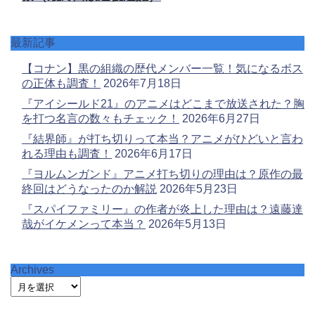
最新記事
【コナン】黒の組織の歴代メンバー一覧！気になるボス
の正体も調査！
2026年7月18日
『アイシールド21』のアニメはどこまで放送された？胸
を打つ名言の数々もチェック！
2026年6月27日
『結界師』が打ち切りって本当？アニメがひどいと言わ
れる理由も調査！
2026年6月17日
『ヨルムンガンド』アニメ打ち切りの理由は？原作の最
終回はどうなったのか解説
2026年5月23日
『スパイファミリー』の作者が炎上した理由は？遠藤達
哉がイケメンって本当？
2026年5月13日
Archives