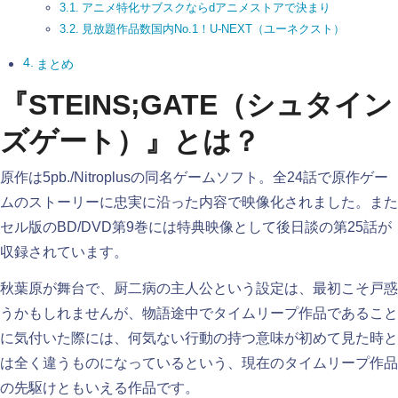
アニメ特化サブスクならdアニメストアで決まり
見放題作品数国内No.1！U-NEXT（ユーネクスト）
まとめ
『STEINS;GATE（シュタイン
ズゲート）』とは？
原作は5pb./Nitroplusの同名ゲームソフト。全24話で原作ゲー
ムのストーリーに忠実に沿った内容で映像化されました。また
セル版のBD/DVD第9巻には特典映像として後日談の第25話が
収録されています。
秋葉原が舞台で、厨二病の主人公という設定は、最初こそ戸惑
うかもしれませんが、物語途中でタイムリープ作品であること
に気付いた際には、何気ない行動の持つ意味が初めて見た時と
は全く違うものになっているという、現在のタイムリープ作品
の先駆けともいえる作品です。