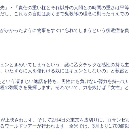
先」・「責任の重い柱とそれ以外の人間との時間の重さは平等
だし、これらの言動はあくまで鬼殺隊の理念に則ったうえでの
がかかったように物事をすぐに忘れてしまうという後遺症を負
ュンときめいてしまうという、謎に乙女チックな感性の持ち主
、いたずらに人を傷付ける奴にはキュンとしないの」と毅然と
上げたという凄まじい逸話を持ち、男性にも負けない膂力を持っ
程の強靭さを発揮します。それでいて、力を抜けば「女性」と
』が上映されます。そして2月4日の東京を皮切りに、ロサンゼ
ワールドツアーが行われます。全米では、3月より1,700館