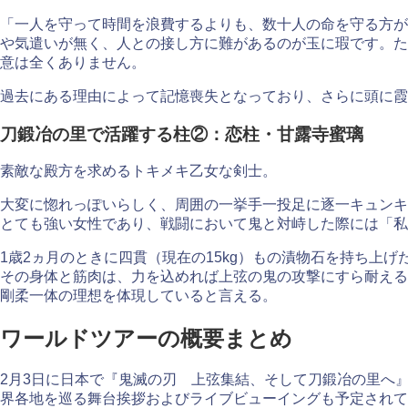
「一人を守って時間を浪費するよりも、数十人の命を守る方が
や気遣いが無く、人との接し方に難があるのが玉に瑕です。た
意は全くありません。
過去にある理由によって記憶喪失となっており、さらに頭に霞
刀鍛冶の里で活躍する柱②：恋柱・甘露寺蜜璃
素敵な殿方を求めるトキメキ乙女な剣士。
大変に惚れっぽいらしく、周囲の一挙手一投足に逐一キュンキ
とても強い女性であり、戦闘において鬼と対峙した際には「私
1歳2ヵ月のときに四貫（現在の15kg）もの漬物石を持ち
その身体と筋肉は、力を込めれば上弦の鬼の攻撃にすら耐える
剛柔一体の理想を体現していると言える。
ワールドツアーの概要まとめ
2月3日に日本で『鬼滅の刃 上弦集結、そして刀鍛冶の里へ
界各地を巡る舞台挨拶およびライブビューイングも予定されてる