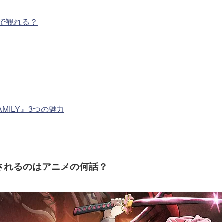
で観れる？
MILY』3つの魅力
されるのはアニメの何話？