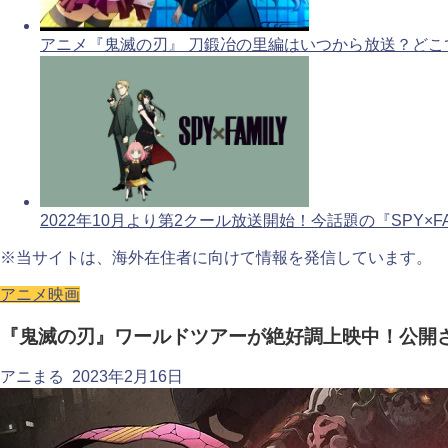
アニメ『鬼滅の刃』 刀鍛冶の里編はいつから放送？どこ
2022年10月より第2クール放送開始！今話題の『SPY×FA
※当サイトは、海外在住者に向けて情報を発信しています。
アニメ映画
『鬼滅の刃』ワールドツアーが絶好調上映中！公開
アニまる
2023年2月16日