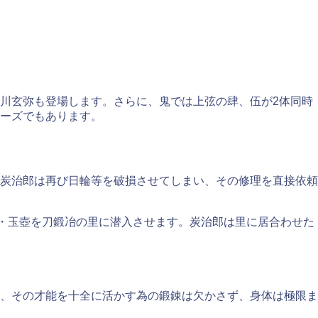
川玄弥も登場します。さらに、鬼では上弦の肆、伍が2体同時
リーズでもあります。
炭治郎は再び日輪等を破損させてしまい、その修理を直接依頼
伍・玉壺を刀鍛冶の里に潜入させます。炭治郎は里に居合わせた
、その才能を十全に活かす為の鍛錬は欠かさず、身体は極限ま