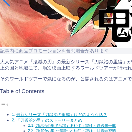
記事内に商品プロモーションを含む場合があります。
大人気アニメ『鬼滅の刃』の最新シリーズ「刀鍛冶の里編」が2
上の国と地域にて、順次映画上映するワールドツアーが行わ
そのワールドツアーで気になるのが、公開されるのはアニメで
Table of Contents
最新シリーズ「刀鍛冶の里編」はどのような話？
「刀鍛冶の里」のストーリーまとめ
刀鍛冶の里で活躍する柱①：霞柱・時透無一郎
刀鍛冶の里で活躍する柱②：恋柱・甘露寺蜜璃