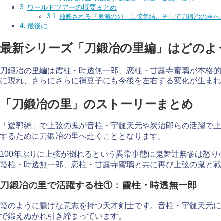
ワールドツアーの概要まとめ
放映される『鬼滅の刃 上弦集結、そして刀鍛冶の里へ
最後に
最新シリーズ「刀鍛冶の里編」はどのよ
刀鍛冶の里編は霞柱・時透無一郎、恋柱・甘露寺蜜璃が本格的
に現れ、さらにさらに禰󠄀豆子にも今後を左右する変化が生
「刀鍛冶の里」のストーリーまとめ
「遊郭編」で上弦の鬼が音柱・宇髄天元や炭治郎らの活躍で上
するために刀鍛冶の里へ赴くこととなります。
100年ぶりに上弦が倒れるという異常事態に鬼舞辻無惨は怒
霞柱・時透無一郎、恋柱・甘露寺蜜璃と共に再び上弦の鬼と戦
刀鍛冶の里で活躍する柱①：霞柱・時透無一郎
霞のように朧げな意志を持つ天才剣士です。音柱・宇髄天元に
で鍛えぬかれ引き締まっています。