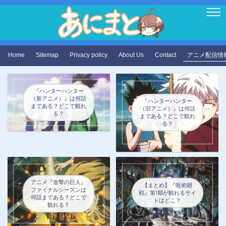
Home
Sitemap
Privacy policy
About Us
Contact
アニメ配信情
『ハンターハンター
（新アニメ）』は何話
『ハンターハンター
まである？どこで観れ
（旧アニメ）』は何話
る？
まである？どこで観れ
る？
アニメ『進撃の巨人』
【まとめ】『呪術廻
ファイナルシーズンは
戦』第1期が観れるサイ
何話まである？どこで
トはどこ？
観れる？