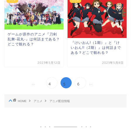
アニメ
アニメ
ゲームが原作のアニメ『刀剣
乱舞-花丸-』は何話まである？
『けいおん!（1期）』と『け
どこで観れる？
いおん!!（2期）』は何話まで
ある？どこで観れる？
2023年5月12日
2023年5月8日
...
...
4
6
5
HOME
アニメ
アニメ配信情報