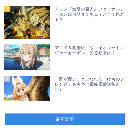
3
アニメ『進撃の巨人』ファイナルシ
ーズンは何話まである？どこで観れ
る？
4
アニメ＆劇場版『ヴァイオレットエ
ヴァーガーデン』見る順番は？
5
「闇が深い」といわれる『けものフ
レンズ』を考察（最終回放送後追
記）
最新記事