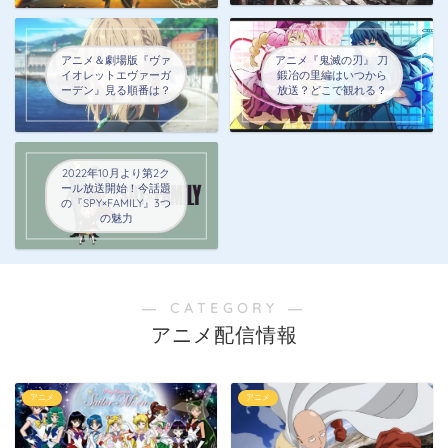
アニメ＆劇場版『ヴァ
アニメ『鬼滅の刃』 刀
イオレットエヴァーガ
鍛冶の里編はいつから
ーデン』見る順番は？
放送？どこで観れる？
2022年10月より第2ク
ール放送開始！今話題
の『SPY×FAMILY』3つ
の魅力
― CATEGORY ―
アニメ配信情報
アニメ
アニメ