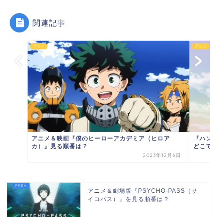
関連記事
アニメ
アニメ
アニメ＆映画『僕のヒーローアカデミア（ヒロア
『ハン
カ）』見る順番は？
どこで
2023年12月6日
アニメ＆劇場版『PSYCHO-PASS（サ
イコパス）』を見る順番は？