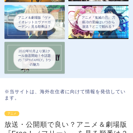
アニメ＆劇場版『ヴァ
アニメ『鬼滅の刃』 刀
イオレットエヴァーガ
鍛冶の里編はいつから
ーデン』見る順番は？
放送？どこで観れる？
2022年10月より第2ク
ール放送開始！今話題
の『SPY×FAMILY』3つ
の魅力
※当サイトは、海外在住者に向けて情報を発信してい
ます。
アニメ
放送・公開順で良い？アニメ＆劇場版