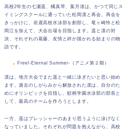
高校2年生の七瀬遥、橘真琴、葉月渚は、かつて同じス
イミングスクールに通っていた松岡凛と再会。再会を
きっかけに、岩鳶高校水泳部を創部し、竜ヶ崎怜と松
岡江を加えて、大会出場を目指します。遥と凛の対
決、それぞれの葛藤、友情と絆が描かれる始まりの物
語です。
Free!-Eternal Summer-（アニメ第２期）
凛は、地方大会でまた遥と一緒に泳ぎたいと思い始め
ます。過去のしがらみから解放された凛は、自分のた
めにオリンピックを目指し、鮫柄学園水泳部の部長と
して、最高のチームを作ろうとします。
一方、遥はプレッシャーのあまり思うように泳げなく
なっていました。それぞれが問題を抱えながら、高校