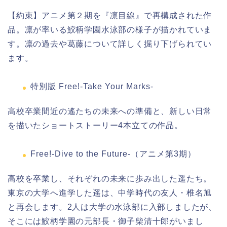
【約束】アニメ第２期を『凛目線』で再構成された作
品。凛が率いる鮫柄学園水泳部の様子が描かれていま
す。凛の過去や葛藤について詳しく掘り下げられてい
ます。
特別版 Free!-Take Your Marks-
高校卒業間近の遙たちの未来への準備と、新しい日常
を描いたショートストーリー4本立ての作品。
Free!-Dive to the Future-（アニメ第3期）
高校を卒業し、それぞれの未来に歩み出した遥たち。
東京の大学へ進学した遥は、中学時代の友人・椎名旭
と再会します。2人は大学の水泳部に入部しましたが、
そこには鮫柄学園の元部長・御子柴清十郎がいまし