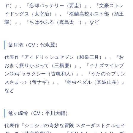
ヤ）』、『忘却バッテリー（要圭）』、『文豪ストレ
イドッグス（太宰治）』、『桜蘭高校ホスト部（須王
環）』、『ちはやふる（真島太一）』など
葉月渚（CV：代永翼）
代表作『アイドリッシュセブン（和泉三月）』、『お
おきく振りかぶって（三橋廉）』、『イナズマイレブ
ンGoギャラクシー（皆帆和人）』、『うたの☆プリン
スさまっ♪（帝ナギ）』、『弱虫ペダル（真波山岳）』
など
竜ヶ崎怜（CV：平川大輔）
代表作『ジョジョの奇妙な冒険 スターダストクルセイ