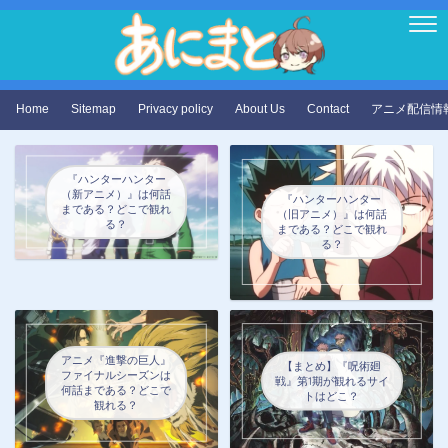
Home
Sitemap
Privacy policy
About Us
Contact
アニメ配信情
『ハンターハンター
（新アニメ）』は何話
『ハンターハンター
まである？どこで観れ
（旧アニメ）』は何話
る？
まである？どこで観れ
る？
アニメ『進撃の巨人』
【まとめ】『呪術廻
ファイナルシーズンは
戦』第1期が観れるサイ
何話まである？どこで
トはどこ？
観れる？