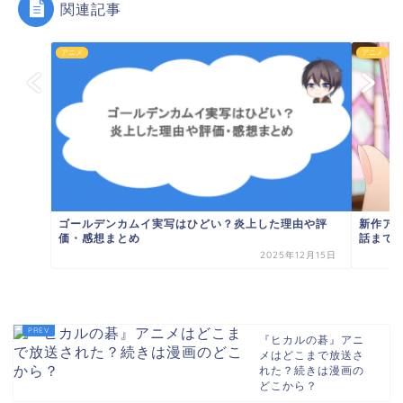
関連記事
アニメ
アニメ
ゴールデンカムイ実写はひどい？炎上した理由や評
新作ア
価・感想まとめ
話まであ
2025年12月15日
『ヒカルの碁』アニ
メはどこまで放送さ
れた？続きは漫画の
どこから？