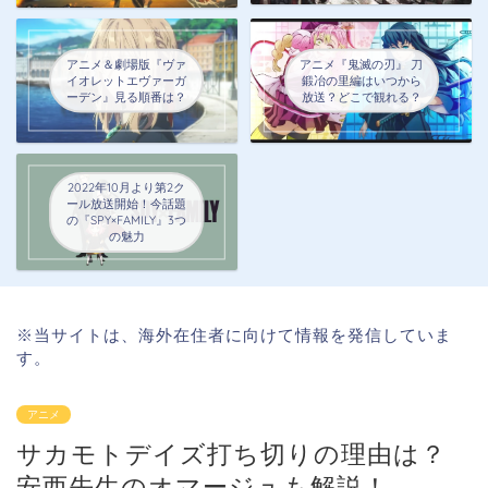
アニメ＆劇場版『ヴァ
アニメ『鬼滅の刃』 刀
イオレットエヴァーガ
鍛冶の里編はいつから
ーデン』見る順番は？
放送？どこで観れる？
2022年10月より第2ク
ール放送開始！今話題
の『SPY×FAMILY』3つ
の魅力
※当サイトは、海外在住者に向けて情報を発信していま
す。
アニメ
サカモトデイズ打ち切りの理由は？
安西先生のオマージュも解説！