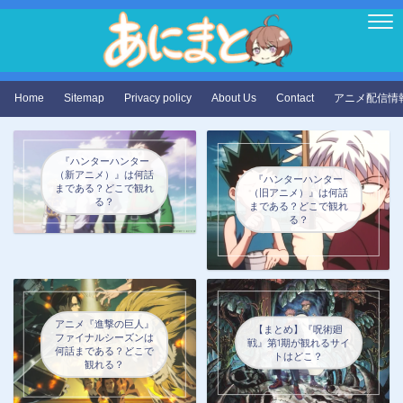
Home
Sitemap
Privacy policy
About Us
Contact
アニメ配信情
『ハンターハンター
（新アニメ）』は何話
『ハンターハンター
まである？どこで観れ
（旧アニメ）』は何話
る？
まである？どこで観れ
る？
アニメ『進撃の巨人』
【まとめ】『呪術廻
ファイナルシーズンは
戦』第1期が観れるサイ
何話まである？どこで
トはどこ？
観れる？