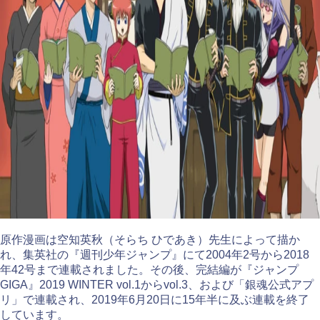
原作漫画は空知英秋（そらち ひであき）先生によって描か
れ、集英社の『週刊少年ジャンプ』にて2004年2号から2018
年42号まで連載されました。その後、完結編が『ジャンプ
GIGA』2019 WINTER vol.1からvol.3、および「銀魂公式アプ
リ」で連載され、2019年6月20日に15年半に及ぶ連載を終了
しています。