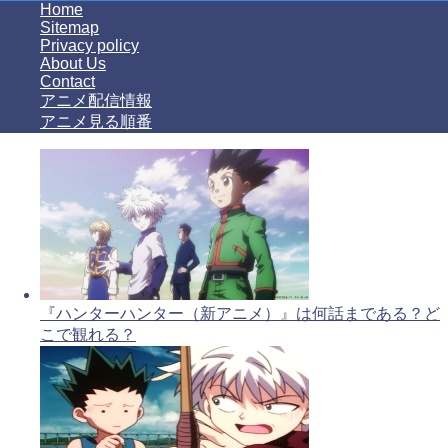
Home
Sitemap
Privacy policy
About Us
Contact
アニメ配信情報
アニメ見る順番
『ハンターハンター（新アニメ）』は何話まである？ど
こで観れる？