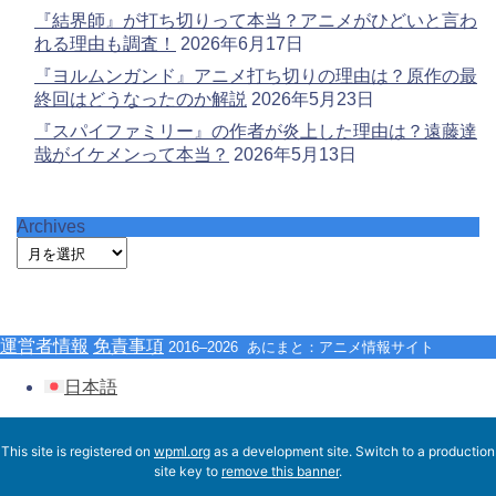
『結界師』が打ち切りって本当？アニメがひどいと言わ
れる理由も調査！
2026年6月17日
『ヨルムンガンド』アニメ打ち切りの理由は？原作の最
終回はどうなったのか解説
2026年5月23日
『スパイファミリー』の作者が炎上した理由は？遠藤達
哉がイケメンって本当？
2026年5月13日
Archives
運営者情報
免責事項
2016–2026 あにまと：アニメ情報サイト
日本語
This site is registered on
wpml.org
as a development site. Switch to a production
site key to
remove this banner
.