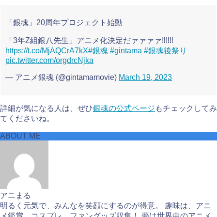
「銀魂」20周年プロジェクト始動
「3年Z組銀八先生」アニメ化決定だァァァァ‼️‼️‼️
https://t.co/MjAQCrA7kX
#銀魂
#gintama
#銀魂後祭り
pic.twitter.com/orgdrcNjka
— アニメ銀魂 (@gintamamovie)
March 19, 2023
詳細が気になる人は、ぜひ
銀魂の公式ページ
もチェックしてみ
てくださいね。
ABOUT ME
アニまる
明るく元気で、みんなを笑顔にするのが得意。 趣味は、アニ
メ鑑賞、コスプレ、ファングッズ収集！ 夢は世界中のアニメ