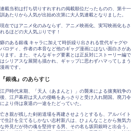
連載当初は打ち切りすれすれの掲載順位だったものの、第十一
訓あたりから人気が出始め次第に大人気連載となりました。
現在ではアニメ化のみならず、アニメ映画化、実写映画化もさ
れるほどの大人気ぶりです！
癖のある銀魂 キャラに加えて時折繰り出される世代ギャグや
パロディ、作者の本音など他のギャグ漫画にはない面白さがあ
ります。また、そんなギャグ要素とは正反対にストーリー編で
はシリアスな展開も描かれ、ギャップに思わずハマってしまう
漫画です。
『銀魂』のあらすじ
江戸時代末期、「天人（あまんと）」の襲来による攘夷戦争の
後、江戸幕府は天人の侵略をあっさりと受け入れ開国。廃刀令
により侍は衰退の一途をたどっていた。
亡き親が残した剣術道場を再建させようとするも、アルバイト
で生計を立てるしかない志村新八は、ひょんなことから無気力
な外見だが侍の魂を堅持する男、その名も坂田銀時と出会う。