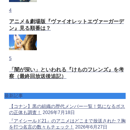
4
アニメ＆劇場版『ヴァイオレットエヴァーガーデ
ン』見る順番は？
5
「闇が深い」といわれる『けものフレンズ』を考
察（最終回放送後追記）
最新記事
【コナン】黒の組織の歴代メンバー一覧！気になるボス
の正体も調査！
2026年7月18日
『アイシールド21』のアニメはどこまで放送された？胸
を打つ名言の数々もチェック！
2026年6月27日