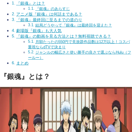
『銀魂』とは？
『銀魂』のあらすじ
アニメ版『銀魂』は何話まである？
『銀魂』最終回に至るまでの道のり
結局どうやって『銀魂』は最終回を迎えた？
劇場版『銀魂』も大人気
『銀魂』の動画を見る方法とは？無料視聴できる？
月額たったの550円で見放題作品数は12万以上！コスパ
重視ならdTVで決まり
ジャンルの幅広さと使い勝手の良さで選ぶならHulu（フ
ールー）
まとめ
『銀魂』とは？