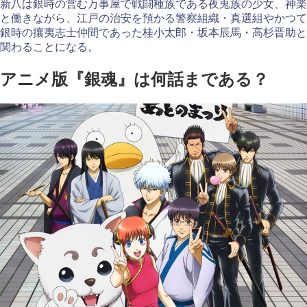
新八は銀時の営む万事屋で戦闘種族である夜兎族の少女、神楽
と働きながら、江戸の治安を預かる警察組織・真選組やかつて
銀時の攘夷志士仲間であった桂小太郎・坂本辰馬・高杉晋助と
関わることになる。
アニメ版『銀魂』は何話まである？