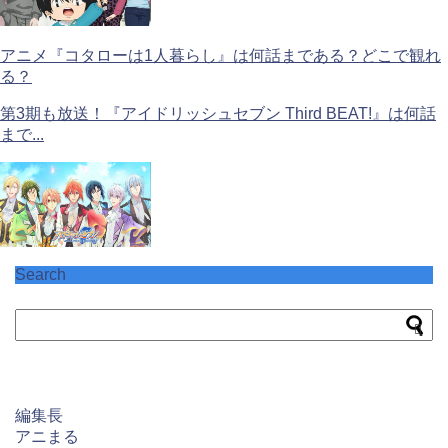
アニメ『コタローは1人暮らし』は何話まである？どこで観れ
る？
第3期も放送！『アイドリッシュセブン Third BEAT!』は何話
まで...
Search
編集長
アニまる