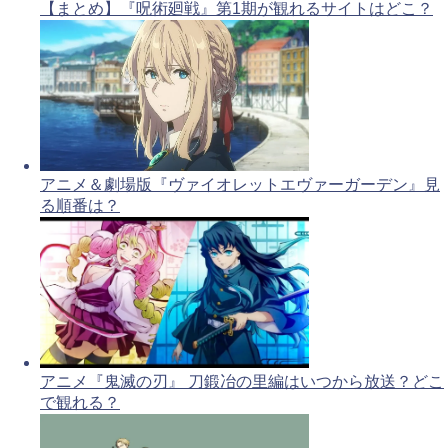
【まとめ】『呪術廻戦』第1期が観れるサイトはどこ？
アニメ＆劇場版『ヴァイオレットエヴァーガーデン』見
る順番は？
アニメ『鬼滅の刃』 刀鍛冶の里編はいつから放送？どこ
で観れる？