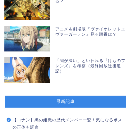
る？
4
アニメ＆劇場版『ヴァイオレットエ
ヴァーガーデン』見る順番は？
5
「闇が深い」といわれる『けものフ
レンズ』を考察（最終回放送後追
記）
最新記事
【コナン】黒の組織の歴代メンバー一覧！気になるボス
の正体も調査！