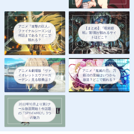
アニメ『進撃の巨人』
【まとめ】『呪術廻
ファイナルシーズンは
戦』第1期が観れるサイ
何話まである？どこで
トはどこ？
観れる？
アニメ＆劇場版『ヴァ
アニメ『鬼滅の刃』 刀
イオレットエヴァーガ
鍛冶の里編はいつから
ーデン』見る順番は？
放送？どこで観れる？
2022年10月より第2ク
ール放送開始！今話題
の『SPY×FAMILY』3つ
の魅力