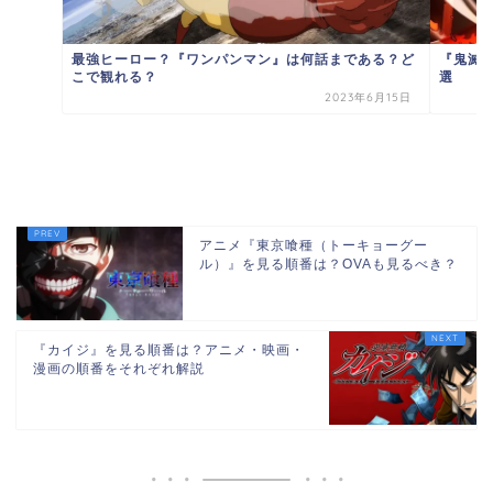
『鬼滅
最強ヒーロー？『ワンパンマン』は何話まである？ど
選
こで観れる？
2023年6月15日
アニメ『東京喰種（トーキョーグー
ル）』を見る順番は？OVAも見るべき？
『カイジ』を見る順番は？アニメ・映画・
漫画の順番をそれぞれ解説