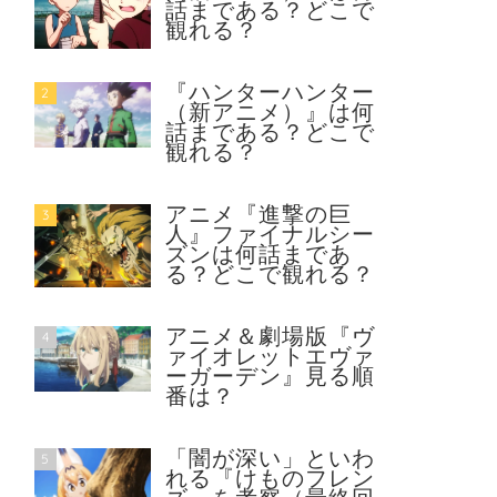
話まである？どこで
観れる？
『ハンターハンター
2
（新アニメ）』は何
話まである？どこで
観れる？
アニメ『進撃の巨
3
人』ファイナルシー
ズンは何話まであ
る？どこで観れる？
アニメ＆劇場版『ヴ
4
ァイオレットエヴァ
ーガーデン』見る順
番は？
「闇が深い」といわ
5
れる『けものフレン