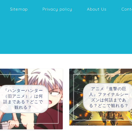
Sitemap
Privacy policy
About Us
Cont
アニメ『進撃の巨
『ハンターハンター
人』ファイナルシー
（旧アニメ）』は何
ズンは何話まであ
話まである？どこで
る？どこで観れる？
観れる？