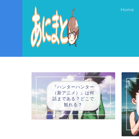
Home
『ハンターハンター
（新アニメ）』は何
話まである？どこで
観れる？