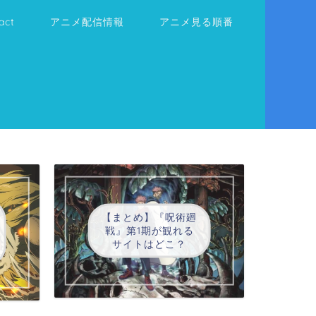
act
アニメ配信情報
アニメ見る順番
【まとめ】『呪術廻
戦』第1期が観れる
サイトはどこ？