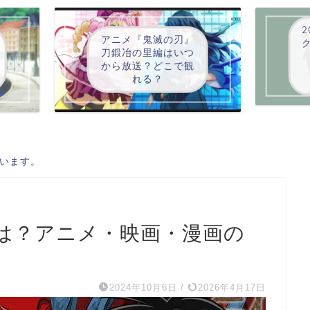
2
アニメ『鬼滅の刃』
刀鍛冶の里編はいつ
から放送？どこで観
れる？
います。
は？アニメ・映画・漫画の
2024年10月6日
/
2026年4月17日