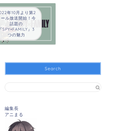
022年10月より第2
クール放送開始！今
話題の
『SPY×FAMILY』3
つの魅力
Search
編集長
アニまる