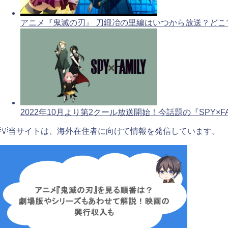
アニメ『鬼滅の刃』 刀鍛冶の里編はいつから放送？どこ
2022年10月より第2クール放送開始！今話題の『SPY×FA
💡当サイトは、海外在住者に向けて情報を発信しています。