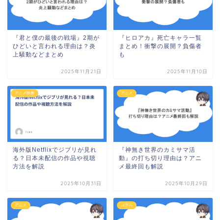
『君と僕の最後の戦場』2期が
『ヒロアカ』死亡キャラ一覧
ひどいと言われる理由は？炎
まとめ！衝撃の展開？負傷者
上騒動などまとめ
も
2025年11月21日
2025年11月10日
アニメ映画
アニメ
海外版Netflixでジブリが見れ
『神無き世界のカミサマ活
る？日本未配信の作品や視聴
動』の打ち切り理由は？アニ
方法を解説
メ最終回も解説
2025年10月31日
2025年10月29日
アニメ
コラム