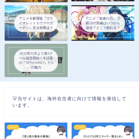
アニメ＆劇場版『ヴァ
アニメ『鬼滅の刃』 刀
イオレットエヴァーガ
鍛冶の里編はいつから
ーデン』見る順番は？
放送？どこで観れる？
2022年10月より第2ク
ール放送開始！今話題
の『SPY×FAMILY』3つ
の魅力
💡当サイトは、海外在住者に向けて情報を発信して
います。
アニメ
アニメ