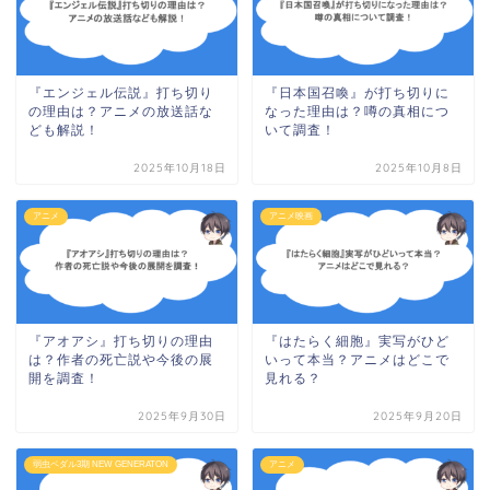
『エンジェル伝説』打ち切り
『日本国召喚』が打ち切りに
の理由は？アニメの放送話な
なった理由は？噂の真相につ
ども解説！
いて調査！
2025年10月18日
2025年10月8日
アニメ
アニメ映画
『アオアシ』打ち切りの理由
『はたらく細胞』実写がひど
は？作者の死亡説や今後の展
いって本当？アニメはどこで
開を調査！
見れる？
2025年9月30日
2025年9月20日
弱虫ペダル3期 NEW GENERATON
アニメ