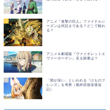
3
アニメ『進撃の巨人』ファイナルシ
ーズンは何話まである？どこで観れ
る？
4
アニメ＆劇場版『ヴァイオレットエ
ヴァーガーデン』見る順番は？
5
「闇が深い」といわれる『けものフ
レンズ』を考察（最終回放送後追
記）