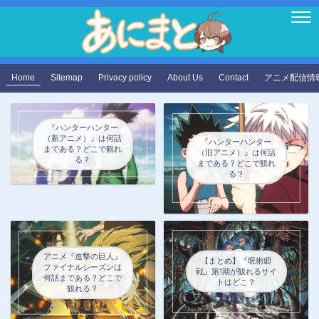
Home
Sitemap
Privacy policy
About Us
Contact
アニメ配信情
『ハンターハンター
（新アニメ）』は何話
『ハンターハンター
まである？どこで観れ
（旧アニメ）』は何話
る？
まである？どこで観れ
る？
アニメ『進撃の巨人』
【まとめ】『呪術廻
ファイナルシーズンは
戦』第1期が観れるサイ
何話まである？どこで
トはどこ？
観れる？