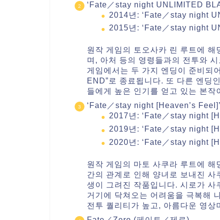
‘Fate／stay night UNLIMITED B
2014년: ‘Fate／stay night
2015년: ‘Fate／stay night
원작 게임의 토오사카 린 루트에 해
며, 아처 등의 영령들과의 전투와 시
게임에서는 두 가지 엔딩이 준비되어
END”로 종료됩니다. 또 다른 엔딩인
들에게 높은 인기를 얻고 있는 본작
‘Fate／stay night [Heaven’s Feel]
2017년: ‘Fate／stay night 
2019년: ‘Fate／stay night [H
2020년: ‘Fate／stay night [
원작 게임의 마토 사쿠라 루트에 해
간의 관계로 인해 양녀로 보내진 사
생이 그려진 작품입니다. 시로가 사
거기에 닥쳐오는 어려움을 극복해 
전투 퀄리티가 높고, 아름다운 영상
Fate／Zero (페이트／제로)