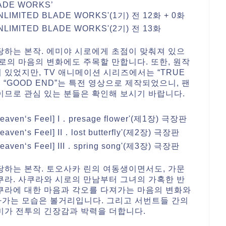
LADE WORKS’
 UNLIMITED BLADE WORKS'(1기) 전 12화 + 0화
 UNLIMITED BLADE WORKS'(2기) 전 13화
당하는 본작. 에미야 시로에게 초점이 맞춰져 있으
로의 마음의 변화에도 주목할 만합니다. 또한, 원작
 있었지만, TV 애니메이션 시리즈에서는 “TRUE
 “GOOD END”는 특전 영상으로 제작되었으니, 팬
이므로 관심 있는 분들은 확인해 보시기 바랍니다.
’
[Heaven‘s Feel] I．presage flower'(제1장) 극장판
eaven‘s Feel] II．lost butterfly'(제2장) 극장판
Heaven‘s Feel] III．spring song'(제3장) 극장판
당하는 본작. 토오사카 린의 여동생이면서도, 가문
쿠라. 사쿠라와 시로의 만남부터 그녀의 가혹한 반
쿠라에 대한 마음과 각오를 다져가는 마음의 변화와
나가는 모습은 볼거리입니다. 그리고 서번트들 간의
미가 전투의 긴장감과 박력을 더합니다.