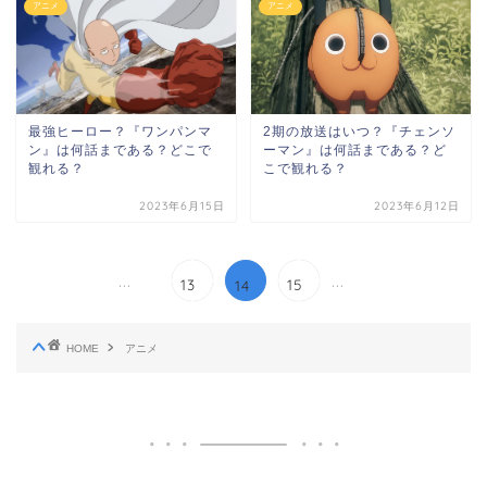
アニメ
アニメ
2期の放送はいつ？『チェンソ
最強ヒーロー？『ワンパンマ
ーマン』は何話まである？ど
ン』は何話まである？どこで
こで観れる？
観れる？
2023年6月15日
2023年6月12日
...
...
13
15
14
HOME
アニメ