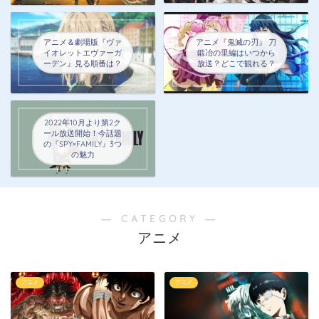
アニメ＆劇場版『ヴァ
アニメ『鬼滅の刃』 刀
イオレットエヴァーガ
鍛冶の里編はいつから
ーデン』見る順番は？
放送？どこで観れる？
2022年10月より第2ク
ール放送開始！今話題
の『SPY×FAMILY』3つ
の魅力
― CATEGORY ―
アニメ
アニメ
アニメ