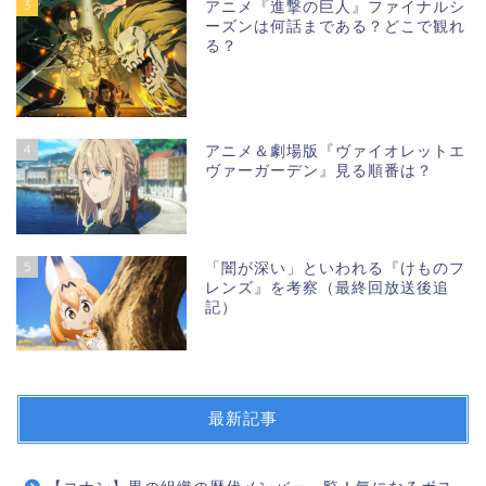
3
アニメ『進撃の巨人』ファイナルシ
ーズンは何話まである？どこで観れ
る？
4
アニメ＆劇場版『ヴァイオレットエ
ヴァーガーデン』見る順番は？
5
「闇が深い」といわれる『けものフ
レンズ』を考察（最終回放送後追
記）
最新記事