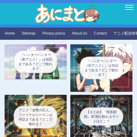
Home
Sitemap
Privacy policy
About Us
Contact
アニメ配信情
『ハンターハンター
（新アニメ）』は何話
『ハンターハンター
まである？どこで観れ
（旧アニメ）』は何話
る？
まである？どこで観れ
る？
アニメ『進撃の巨人』
【まとめ】『呪術廻
ファイナルシーズンは
戦』第1期が観れるサイ
何話まである？どこで
トはどこ？
観れる？