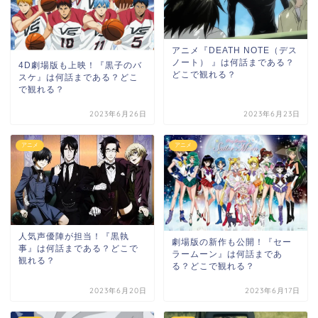
アニメ『DEATH NOTE（デス
ノート） 』は何話まである？
4D劇場版も上映！『黒子のバ
どこで観れる？
スケ』は何話まである？どこ
で観れる？
2023年6月26日
2023年6月23日
アニメ
アニメ
人気声優陣が担当！『黒執
劇場版の新作も公開！『セー
事』は何話まである？どこで
ラームーン』は何話まであ
観れる？
る？どこで観れる？
2023年6月20日
2023年6月17日