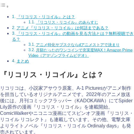
『リコリス・リコイル』とは？
『リコリス・リコイル』のあらすじ
アニメ『リコリス・リコイル』は何話まである？
『リコリス・リコイル』の動画を見る方法とは？無料視聴でき
る？
アニメ特化サブスクならdアニメストアで決まり
月額たったのワンコインで充実度MAX！Amazon Prime
Video（アマゾンプライムビデオ）
まとめ
『リコリス・リコイル』とは？
リコリコは、小説家アサウラ原案、A-1 Picturesがアニメ制作
を担当しているオリジナルアニメです。2022年のアニメ放送
後には、月刊コミックフラッパー（KADOKAWA）にてSpider
Lily原作の漫画『リコリス・リコイル』を連載開始。
ComicWalkerやニコニコ漫画にてスピンオフ漫画『リコリス・
リコイル リコレクト』も連載しています。その他、電撃文庫
よりライトノベル『リコリス・リコイル Ordinaly days』も発
売されています。