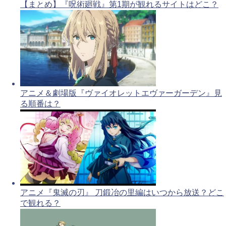
【まとめ】『呪術廻戦』第1期が観れるサイトはどこ？
アニメ＆劇場版『ヴァイオレットエヴァーガーデン』見
る順番は？
アニメ『鬼滅の刃』 刀鍛冶の里編はいつから放送？どこ
で観れる？