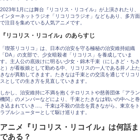
2023年1月には舞台『リコリス・リコイル』が上演されたり、
インターネットラジオ「リコリコラジオ」などもあり、多方面
で注目を集めている人気アニメです。
『リコリス・リコイル』のあらすじ
「喫茶リコリコ」は、日本の治安を守る極秘の治安維持組織
「DA」の支部で、少女暗殺者「リコリス」を養成していま
す。主人公の底抜けに明るい少女・錦木千束（にしきど・ちさ
と）が看板娘として勤める中、リコリスの一人である井ノ上た
きなが異動してきます。たきなは千束との交流を通じてリコリ
スとしての生き方を見直していきます。
しかし、治安維持に不満を抱くテロリストや慈善団体「アラン
機関」のメンバーなどにより、千束とたきなは戦いの中へと巻
き込まれていき…。千束は不殺の信念を貫きながら、東京をト
ラブルシューターとして駆け巡ります。
アニメ『リコリス・リコイル』は何話ま
である？