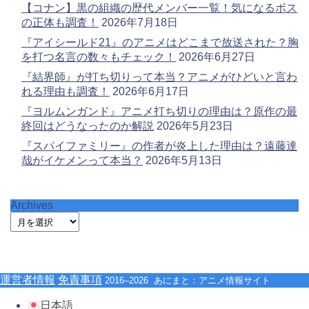
【コナン】黒の組織の歴代メンバー一覧！気になるボス
の正体も調査！
2026年7月18日
『アイシールド21』のアニメはどこまで放送された？胸
を打つ名言の数々もチェック！
2026年6月27日
『結界師』が打ち切りって本当？アニメがひどいと言わ
れる理由も調査！
2026年6月17日
『ヨルムンガンド』アニメ打ち切りの理由は？原作の最
終回はどうなったのか解説
2026年5月23日
『スパイファミリー』の作者が炎上した理由は？遠藤達
哉がイケメンって本当？
2026年5月13日
Archives
運営者情報
免責事項
2016–2026 あにまと：アニメ情報サイト
日本語