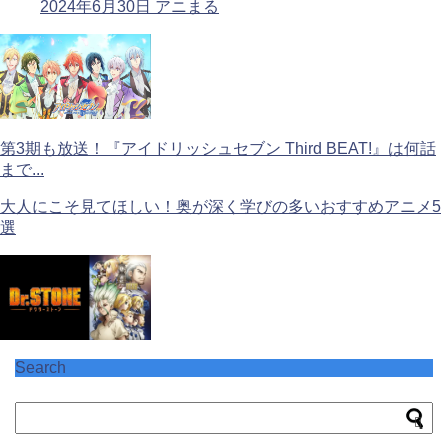
2024年6月30日
アニまる
第3期も放送！『アイドリッシュセブン Third BEAT!』は何話
まで...
大人にこそ見てほしい！奥が深く学びの多いおすすめアニメ5
選
Search