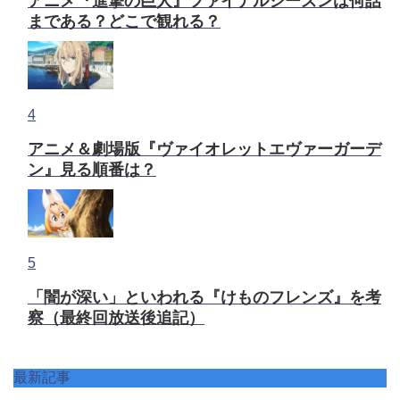
アニメ『進撃の巨人』ファイナルシーズンは何話
まである？どこで観れる？
4
アニメ＆劇場版『ヴァイオレットエヴァーガーデ
ン』見る順番は？
5
「闇が深い」といわれる『けものフレンズ』を考
察（最終回放送後追記）
最新記事