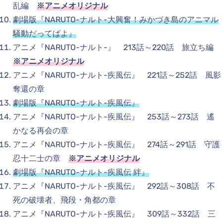
乱編
※アニメオリジナル
劇場版『NARUTO-ナルト-大興奮！みかづき島のアニマル
騒動だってばよ』
アニメ『NARUTO-ナルト-』 213話～220話 旅立ち編
※アニメオリジナル
アニメ『NARUTO-ナルト-疾風伝』 221話～252話 風影
奪還の章
劇場版『NARUTO-ナルト-疾風伝』
アニメ『NARUTO-ナルト-疾風伝』 253話～273話 遙
かなる再会の章
アニメ『NARUTO-ナルト-疾風伝』 274話～291話 守護
忍十二士の章
※アニメオリジナル
劇場版『NARUTO-ナルト-疾風伝 絆』
アニメ『NARUTO-ナルト-疾風伝』 292話～308話 不
死の破壊者、飛段・角都の章
アニメ『NARUTO-ナルト-疾風伝』 309話～332話 三