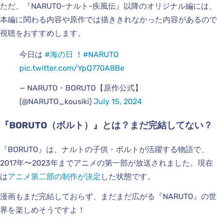
ただ、『NARUTO-ナルト-疾風伝』以降のオリジナル編には、
本編に関わる内容や原作では描ききれなかった内容があるので
視聴をおすすめします。
今日は
#海の日
！
#NARUTO
pic.twitter.com/YpQ770A8Be
— NARUTO・BORUTO【原作公式】
(@NARUTO_kousiki)
July 15, 2024
『BORUTO（ボルト）』とは？まだ完結してない？
『BORUTO』は、ナルトの子供・ボルトが活躍する物語で、
2017年〜2023年までアニメの第一部が放送されました。現在
は
アニメ第二部の制作が決定
した状態です。
漫画もまだ完結しておらず、まだまだ広がる『NARUTO』の世
界を楽しめそうですよ！