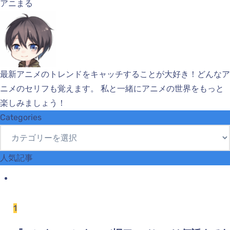
アニまる
最新アニメのトレンドをキャッチすることが大好き！どんなア
ニメのセリフも覚えます。 私と一緒にアニメの世界をもっと
楽しみましょう！
Categories
Categories
人気記事
1