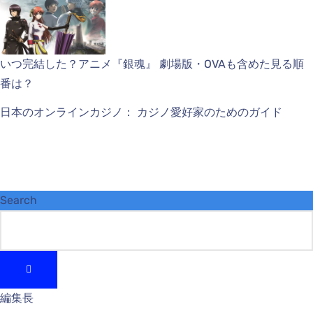
いつ完結した？アニメ『銀魂』 劇場版・OVAも含めた見る順
番は？
日本のオンラインカジノ： カジノ愛好家のためのガイド
Search
編集長