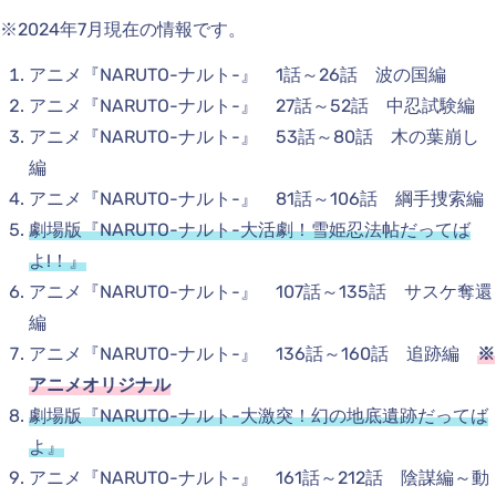
※2024年7月現在の情報です。
アニメ『NARUTO-ナルト-』 1話～26話 波の国編
アニメ『NARUTO-ナルト-』 27話～52話 中忍試験編
アニメ『NARUTO-ナルト-』 53話～80話 木の葉崩し
編
アニメ『NARUTO-ナルト-』 81話～106話 綱手捜索編
劇場版『NARUTO-ナルト-大活劇！雪姫忍法帖だってば
よ!！』
アニメ『NARUTO-ナルト-』 107話～135話 サスケ奪還
編
アニメ『NARUTO-ナルト-』 136話～160話 追跡編
※
アニメオリジナル
劇場版『NARUTO-ナルト-大激突！幻の地底遺跡だってば
よ』
アニメ『NARUTO-ナルト-』 161話～212話 陰謀編～動