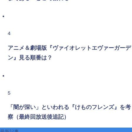
4
アニメ＆劇場版『ヴァイオレットエヴァーガーデ
ン』見る順番は？
5
「闇が深い」といわれる『けものフレンズ』を考
察（最終回放送後追記）
最新記事