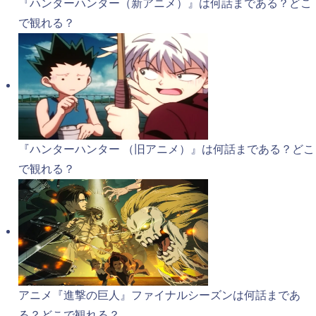
『ハンターハンター（新アニメ）』は何話まである？どこ
で観れる？
『ハンターハンター （旧アニメ）』は何話まである？どこ
で観れる？
アニメ『進撃の巨人』ファイナルシーズンは何話まであ
る？どこで観れる？