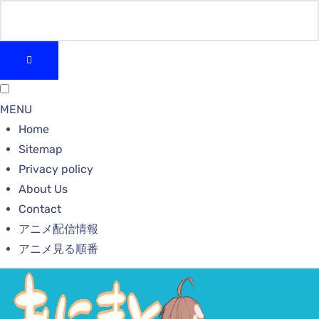
MENU
Home
Sitemap
Privacy policy
About Us
Contact
アニメ配信情報
アニメ見る順番