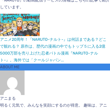
『NARUTO』の動画配信サービスの情報はこちらの記事で紹介
しています。
アニメ20周年！『NARUTO-ナルト-』は何話まである？どこ
で観れる？
原作は、歴代の漫画の中でもトップ５に入る2億
5000万部を売り上げた忍者バトル漫画『NARUTO-ナル
ト-』。海外では「クールジャパン...
ABOUT ME
アニまる
明るく元気で、みんなを笑顔にするのが得意。 趣味は、アニ