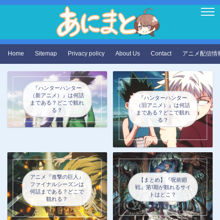
Home
Sitemap
Privacy policy
About Us
Contact
アニメ配信情
『ハンターハンター
（新アニメ）』は何話
『ハンターハンター
まである？どこで観れ
（旧アニメ）』は何話
る？
まである？どこで観れ
る？
アニメ『進撃の巨人』
【まとめ】『呪術廻
ファイナルシーズンは
戦』第1期が観れるサイ
何話まである？どこで
トはどこ？
観れる？