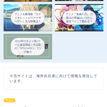
アニメ＆劇場版『ヴァ
アニメ『鬼滅の刃』 刀
イオレットエヴァーガ
鍛冶の里編はいつから
ーデン』見る順番は？
放送？どこで観れる？
2022年10月より第2ク
ール放送開始！今話題
の『SPY×FAMILY』3つ
の魅力
※当サイトは、海外在住者に向けて情報を発信して
います。
アニメ