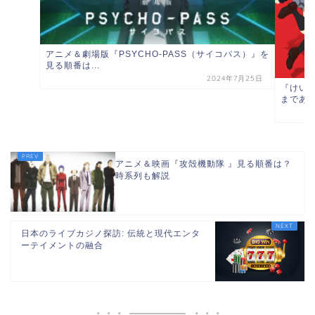
アニメ＆劇場版『PSYCHO-PASS（サイコパス）』を
見る順番は...
2024年7月25日
『けいお
まである
アニメ＆映画『攻殻機動隊 』見る順番は？
時系列も解説
日本のライブカジノ探訪: 伝統と現代エンタ
ーテイメントの融合